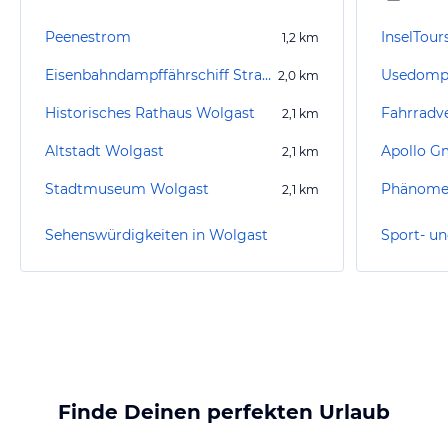
Peenestrom
InselTou
1,2
km
Eisenbahndampffährschiff Stralsund
Usedompa
2,0
km
Historisches Rathaus Wolgast
2,1
km
Altstadt Wolgast
Apollo G
2,1
km
Stadtmuseum Wolgast
Phänome
2,1
km
Sehenswürdigkeiten in Wolgast
Finde Deinen perfekten Urlaub