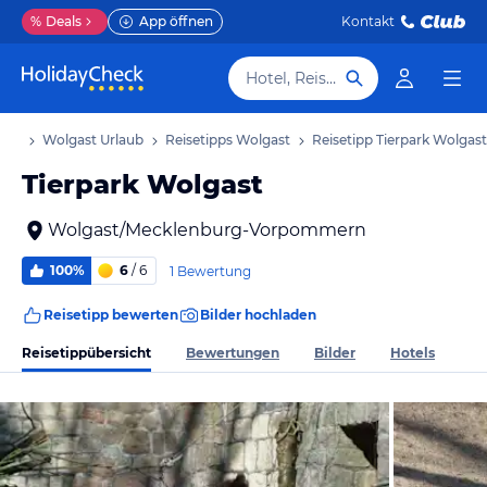
%
Deals
App öffnen
Kontakt
Hotel, Reiseziel
aub
Wolgast Urlaub
Reisetipps Wolgast
Reisetipp Tierpark Wolgast
Tierpark Wolgast
Wolgast/Mecklenburg-Vorpommern
100%
6
/ 6
1 Bewertung
Reisetipp bewerten
Bilder hochladen
Reisetippübersicht
Bewertungen
Bilder
Hotels