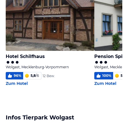
Hotel Schilfhaus
Pension Spit
Wolgast, Mecklenburg-Vorpommern
Wolgast, Mecklen
96
%
5,8
/
6
100
%
5,5
/
12 Bew.
Zum Hotel
Zum Hotel
Infos Tierpark Wolgast