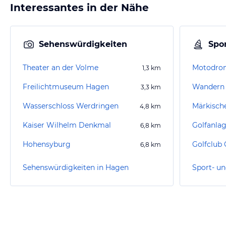
Interessantes in der Nähe
Sehenswürdigkeiten
Spor
Theater an der Volme
Motodro
1,3
km
Freilichtmuseum Hagen
Wandern 
3,3
km
Wasserschloss Werdringen
Märkische
4,8
km
Kaiser Wilhelm Denkmal
Golfanla
6,8
km
Hohensyburg
6,8
km
Sehenswürdigkeiten in Hagen
Sport- un