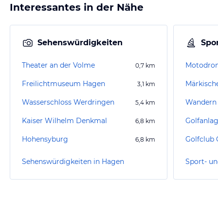
Interessantes in der Nähe
Sehenswürdigkeiten
Spor
Theater an der Volme
Motodro
0,7
km
Freilichtmuseum Hagen
Märkische
3,1
km
Wasserschloss Werdringen
Wandern 
5,4
km
Kaiser Wilhelm Denkmal
Golfanla
6,8
km
Hohensyburg
6,8
km
Sehenswürdigkeiten in Hagen
Sport- un