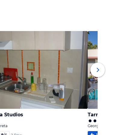
a Studios
Tarra Seaside Hote
Kreta
Georgioupolis, Kreta
,9
/
6
100
%
6
/
6