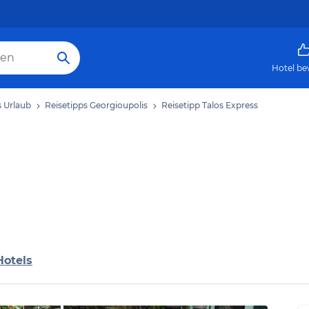
Hotel be
s Urlaub
Reisetipps Georgioupolis
Reisetipp Talos Express
Hotels