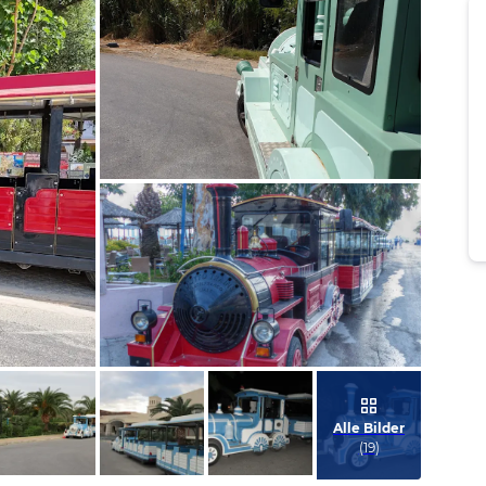
Bild melden
von J & N
Bild melden
von Inga
Alle Bilder
(
19
)