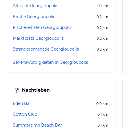
Altstadt Georgioupolis
0,1
km
Kirche Georgioupolis
0,2
km
Fischereihafen Georgioupolis
0,2
km
Marktplatz Georgioupolis
0,2
km
Strandpromenade Georgioupolis
0,2
km
Sehenswürdigkeiten in Georgioupolis
Nachtleben
Eden Bar
0,0
km
Cotton Club
0,1
km
Summertime Beach Bar
0,1
km