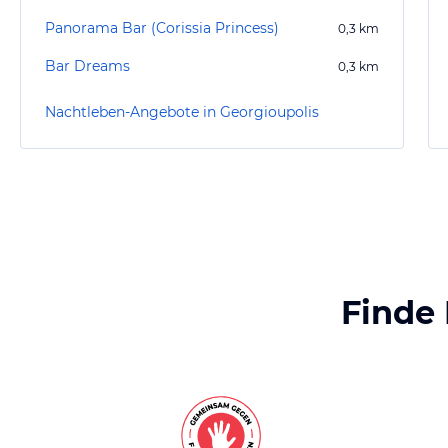
Panorama Bar (Corissia Princess)
0,3
km
Bar Dreams
0,3
km
Nachtleben-Angebote in Georgioupolis
Finde