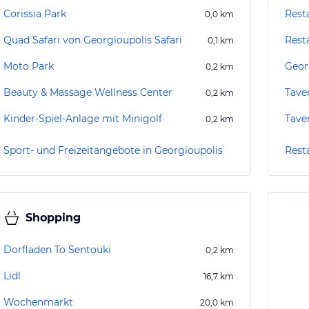
Corissia Park
Rest
0,0
km
Quad Safari von Georgioupolis Safari
Rest
0,1
km
Moto Park
Geor
0,2
km
Beauty & Massage Wellness Center
Tave
0,2
km
Kinder-Spiel-Anlage mit Minigolf
Tave
0,2
km
Sport- und Freizeitangebote in Georgioupolis
Rest
Shopping
Dorfladen To Sentouki
0,2
km
Lidl
16,7
km
Wochenmarkt
20,0
km