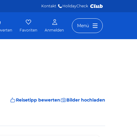
Kontakt
HolidayCheck 
Menü
werten
Favoriten
Anmelden
Reisetipp bewerten
Bilder hochladen