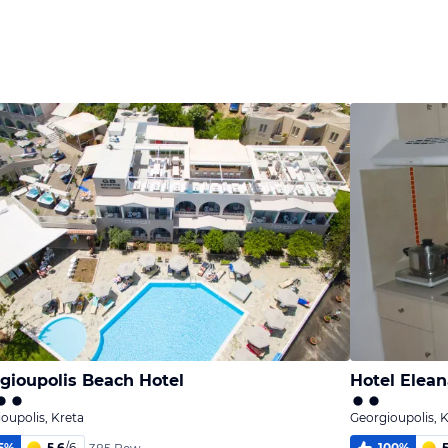
Bild
Bild
Bild
melden
melden
melden
von Monika
von Monika
von Monika
gioupolis Beach Hotel
Hotel Elean
oupolis, Kreta
Georgioupolis, 
5
%
5,6
/
6
100
%
5