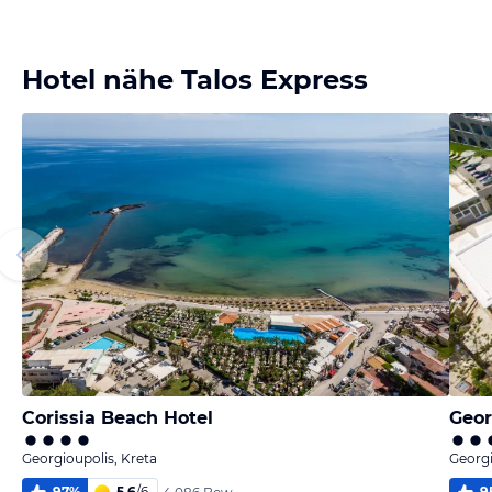
Bild
Bild
Bild
Bild
melden
melden
melden
melden
von Lutz
von Christa
von Christa
von Christa
Hotel nähe Talos Express
Corissia Beach Hotel
Geor
Georgioupolis, Kreta
Georgi
97
%
5,6
/
6
9