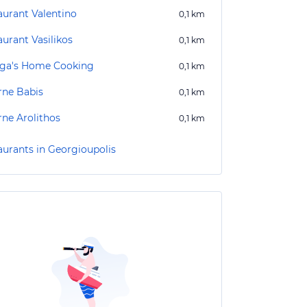
aurant Valentino
0,1
km
aurant Vasilikos
0,1
km
ga's Home Cooking
0,1
km
rne Babis
0,1
km
rne Arolithos
0,1
km
aurants in Georgioupolis