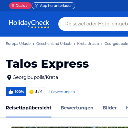
%
Deals
App herunterladen
Europa Urlaub
Griechenland Urlaub
Kreta Urlaub
Georgioupoli
Talos Express
Georgioupolis/Kreta
100%
5
/ 6
2 Bewertungen
Reisetippübersicht
Bewertungen
Bilder