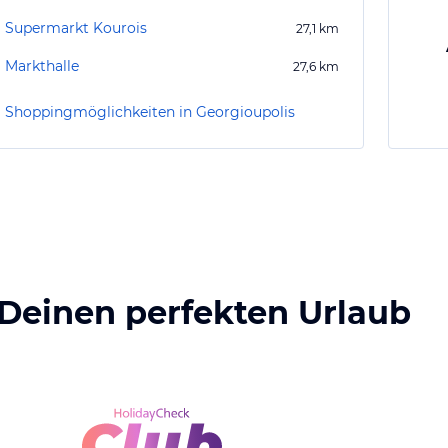
Supermarkt Kourois
27,1
km
Markthalle
27,6
km
Shoppingmöglichkeiten in Georgioupolis
 Deinen perfekten Urlaub