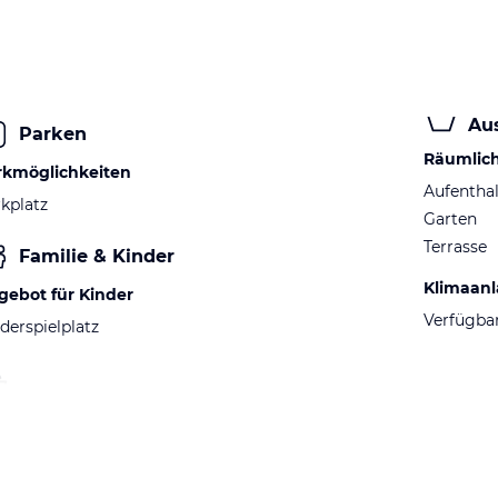
Au
Parken
Räumlic
rkmöglichkeiten
Aufentha
kplatz
Garten
Terrasse
Familie & Kinder
Klimaan
gebot für Kinder
Verfügba
derspielplatz