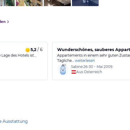
den
5,2
/ 6
Wunderschönes, sauberes Appar
 Lage des Hotels ist…
Appartements in einem sehr guten Zustan
Tägliche…
weiterlesen
Sabine
26-30
•
Mai 2009
Aus Österreich
e Ausstattung