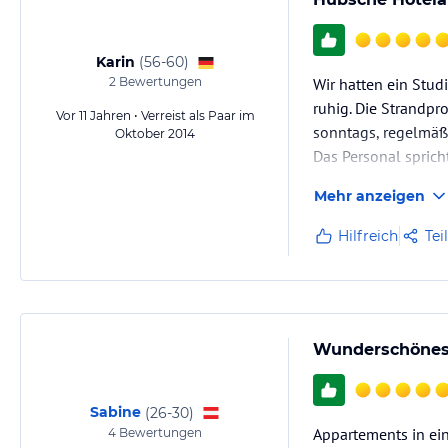
Karin
(
56-60
)
2
Bewertungen
Wir hatten ein Stud
ruhig. Die Strandpr
Vor 11 Jahren • Verreist als Paar im
sonntags, regelmäß
Oktober 2014
Das Personal sprich
leider trotz Nachfra
Mehr anzeigen
Die Ausstattung der 
Hilfreich
Tei
Wunderschönes
Sabine
(
26-30
)
Appartements in ei
4
Bewertungen