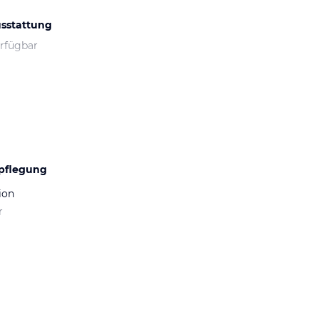
sstattung
erfügbar
pflegung
ion
r