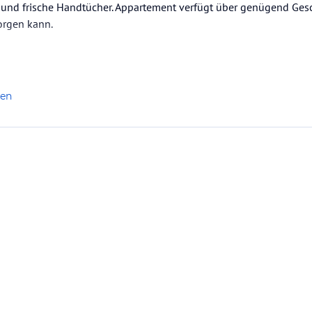
und frische Handtücher. Appartement verfügt über genügend Gesch
orgen kann.
Ende Mai, Anfang Juni, wenig Leute, Hotel fast leer und noch nicht 
len