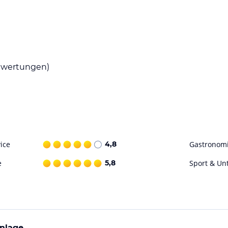
wertungen)
ice
4,8
Gastronom
e
5,8
Sport & Un
nlage