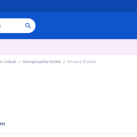
is Urlaub
Georgioupolis Hotels
Nirvana Studios
en