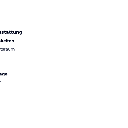
sstattung
hkeiten
ltsraum
lage
r