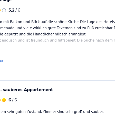
5,2
/ 6
io mit Balkon und Blick auf die schöne Kirche. Die Lage des Hote
omenade und viele wirklich gute Tavernen sind zu Fuß erreichbar
ig geputzt und die Handtücher hübsch arrangiert.
t englisch und ist freundlich und hilfsbereit. Die Suche nach dem
ge nicht funktioniert.
Küche ist völlig ausreichend. Das Bad ist relativ…
len
, sauberes Appartement
6
/ 6
nem sehr guten Zustand. Zimmer sind sehr groß und sauber.