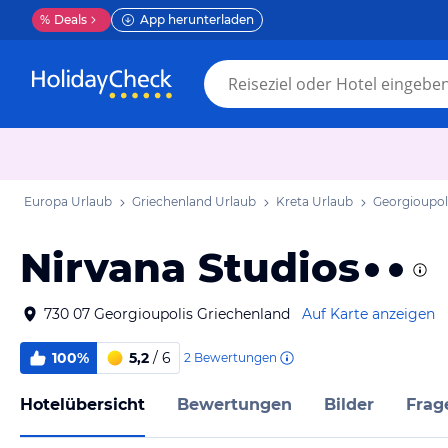
%
Deals
App herunterladen
Europa Urlaub
Griechenland Urlaub
Kreta Urlaub
Georgioupol
Nirvana Studios
730 07 Georgioupolis Griechenland
Auf Karte anzeigen
100%
5,2
/ 6
2
Bewertungen
Hotelübersicht
Bewertungen
Bilder
Frag