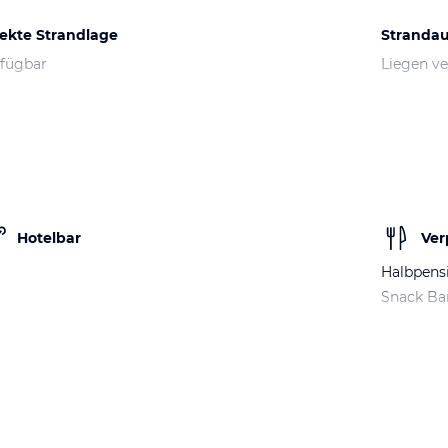
rekte Strandlage
Strandau
fügbar
Liegen v
Hotelbar
Ver
Halbpens
Snack Ba