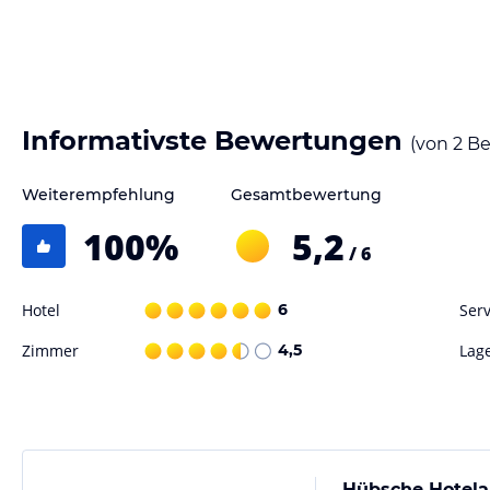
Informativste Bewertungen
(von
2
Be
Weiterempfehlung
Gesamtbewertung
100
%
5,2
/ 6
Hotel
6
Serv
Zimmer
4,5
Lag
Hübsche Hotela