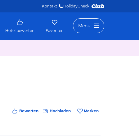
Kontakt
HolidayCheck 
Menü
Hotel bewerten
Favoriten
Bewerten
Hochladen
Merken