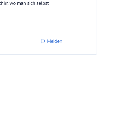
irr, wo man sich selbst
zu warm (ca. 26°-28°).
Melden