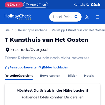
%
Deals
App öffnen
Kontakt
Hotel, Reiseziel
de Urlaub
Reisetipps Enschede
Reisetipp T Kunsthuis van Het Oosten
T Kunsthuis van Het Oosten
Enschede/Overijssel
Dieser Reisetipp wurde noch nicht bewertet.
Reisetipp bewerten
Bilder hochladen
Reisetippübersicht
Bewertungen
Bilder
Hotels
Möchtest Du Urlaub in der Nähe buchen?
Folgende Hotels könnten Dir gefallen