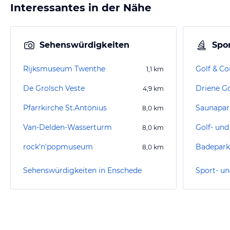
Interessantes in der Nähe
Sehenswürdigkeiten
Spor
Rijksmuseum Twenthe
Golf & Co
1,1
km
De Grolsch Veste
Driene Go
4,9
km
Pfarrkirche St.Antonius
Saunapar
8,0
km
Van-Delden-Wasserturm
Golf- und
8,0
km
rock'n'popmuseum
Badepark
8,0
km
Sehenswürdigkeiten in Enschede