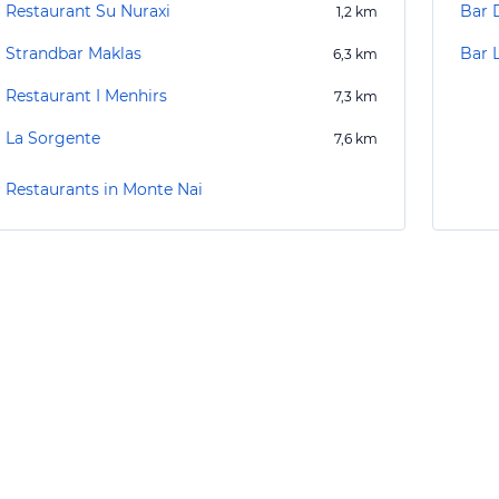
Restaurant Su Nuraxi
Bar 
1,2
km
Strandbar Maklas
Bar 
6,3
km
Restaurant I Menhirs
7,3
km
La Sorgente
7,6
km
Restaurants in Monte Nai