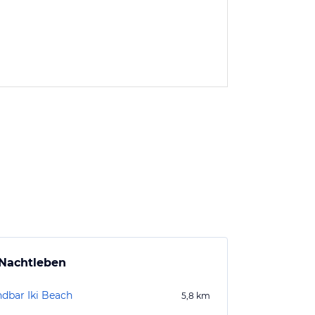
Nachtleben
ndbar Iki Beach
5,8
km