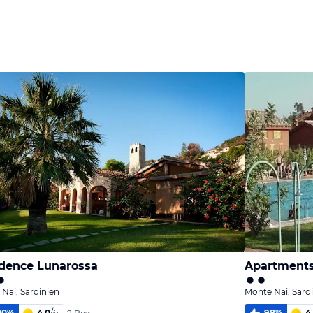
Bild
Bild
Bild
melden
melden
melden
von Nicole
von Tina
von Tina
dence Lunarossa
Apartments
Nai, Sardinien
Monte Nai, Sard
00
%
4,0
/
6
98
%
4