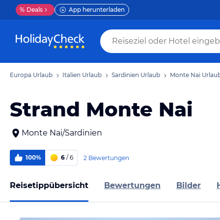
%
Deals
App herunterladen
Europa Urlaub
Italien Urlaub
Sardinien Urlaub
Monte Nai Urlau
Strand Monte Nai
Monte Nai/Sardinien
100%
6
/ 6
2 Bewertungen
Reisetippübersicht
Bewertungen
Bilder