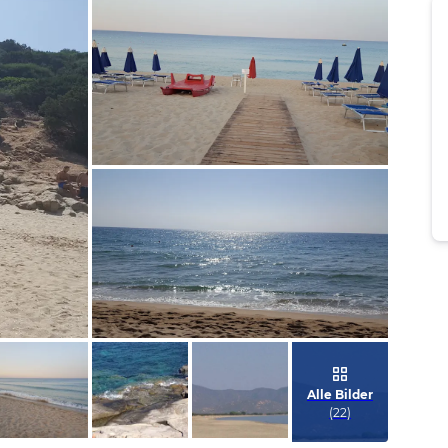
Bild melden
von Nicole
Bild melden
von Nicole
Alle Bilder
(
22
)