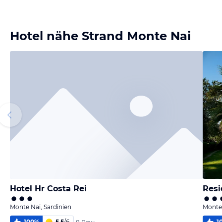
Bild
Bild
Bild
Bild
melden
melden
melden
melden
von Nicole
von Nicole
von Nicole
von Nicole
Hotel nähe Strand Monte Nai
Hotel Hr Costa Rei
Resi
Monte Nai, Sardinien
Monte 
100
%
5,5
/
6
1