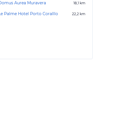
Domus Aurea Muravera
18,1
km
Le Palme Hotel Porto Coralllo
22,2
km