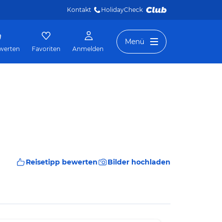
Kontakt
HolidayCheck 
Menü
werten
Favoriten
Anmelden
Reisetipp bewerten
Bilder hochladen