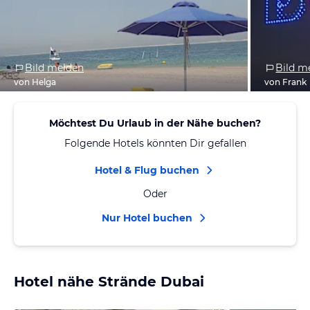
Bild melden
Bild m
von Helga
von Frank
Möchtest Du Urlaub in der Nähe buchen?
Folgende Hotels könnten Dir gefallen
Hotel & Flug buchen
Oder
Nur Hotel buchen
Hotel nähe Strände Dubai