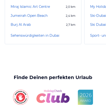
Miraj Islamic Art Centre
My Holid
2,0
km
Jumeirah Open Beach
2,4
km
Burj Al Arab
Ski Dubai
2,7
km
Sehenswürdigkeiten in Dubai
Sport- un
Finde Deinen perfekten Urlaub