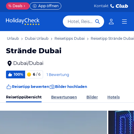
%
Deals
App öffnen
Kontakt
Hotel, Reiseziel
bai Urlaub
Dubai Urlaub
Reisetipps Dubai
Reisetipp Strände Dubai
Strände Dubai
Dubai/Dubai
100%
6
/ 6
1 Bewertung
Reisetipp bewerten
Bilder hochladen
Reisetippübersicht
Bewertungen
Bilder
Hotels