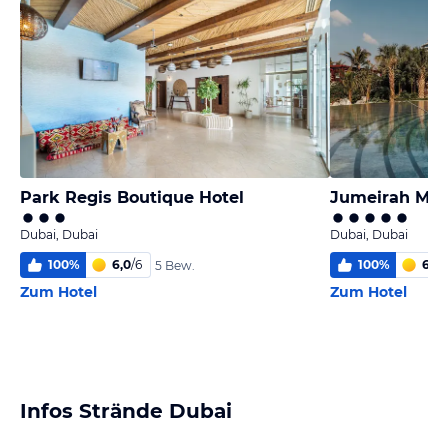
Park Regis Boutique Hotel
Jumeirah Mar
Dubai, Dubai
Dubai, Dubai
100
%
6,0
/
6
100
%
6,0
/
5 Bew.
Zum Hotel
Zum Hotel
Infos Strände Dubai