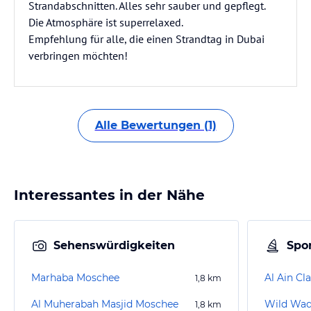
Strandabschnitten. Alles sehr sauber und gepflegt.
Die Atmosphäre ist superrelaxed.
Empfehlung für alle, die einen Strandtag in Dubai
verbringen möchten!
Alle Bewertungen (1)
Interessantes in der Nähe
Sehenswürdigkeiten
Spor
Marhaba Moschee
Al Ain Cl
1,8
km
Al Muherabah Masjid Moschee
Wild Wad
1,8
km