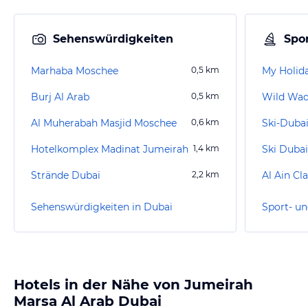
Sehenswürdigkeiten
Spor
Marhaba Moschee
0,5
km
My Holid
Burj Al Arab
0,5
km
Wild Wad
Al Muherabah Masjid Moschee
0,6
km
Hotelkomplex Madinat Jumeirah
1,4
km
Ski Dubai
Strände Dubai
2,2
km
Al Ain Cl
Sehenswürdigkeiten in Dubai
Sport- un
Hotels in der Nähe von Jumeirah
Marsa Al Arab Dubai