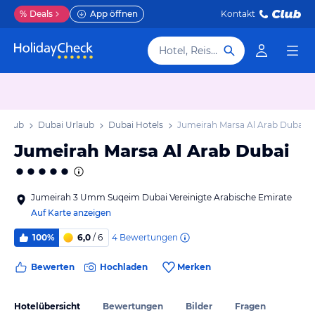
%
Deals
App öffnen
Kontakt
Hotel, Reiseziel
Urlaub
Dubai Urlaub
Dubai Hotels
Jumeirah Marsa Al Arab Dubai
Jumeirah Marsa Al Arab Dubai
Jumeirah 3 Umm Suqeim Dubai Vereinigte Arabische Emirate
Auf Karte anzeigen
4
Bewertungen
100%
6,0
/ 6
Bewerten
Hochladen
Merken
Hotelübersicht
Bewertungen
Bilder
Fragen