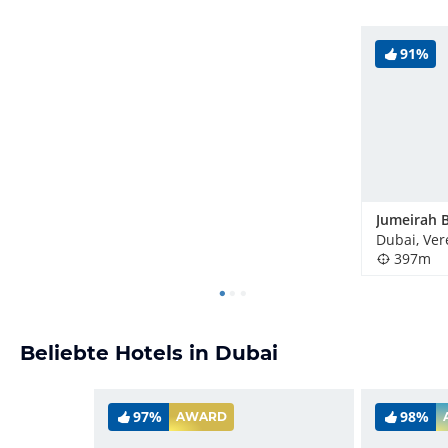
91%
397m
Beliebte Hotels in Dubai
97%
98%
AWARD