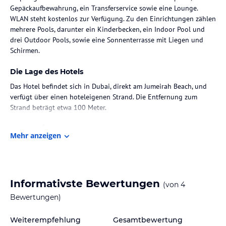
Gepäckaufbewahrung, ein Transferservice sowie eine Lounge.
WLAN steht kostenlos zur Verfügung. Zu den Einrichtungen zählen
mehrere Pools, darunter ein Kinderbecken, ein Indoor Pool und
drei Outdoor Pools, sowie eine Sonnenterrasse mit Liegen und
Schirmen.
Die Lage des Hotels
Das Hotel befindet sich in Dubai, direkt am Jumeirah Beach, und
verfügt über einen hoteleigenen Strand. Die Entfernung zum
Strand beträgt etwa 100 Meter.
Zimmer / Unterbringung im Hotel
Mehr anzeigen
Die Zimmer des Hotels sind klimatisiert und verfügen über eine
Minibar, eine Tee- und Kaffeemaschine sowie einen Balkon oder
eine Terrasse. Einrichtungen wie ein Flachbildfernseher, ein
Telefon, ein Safe und kostenfreies WLAN sind ebenfalls vorhanden.
Informativste Bewertungen
(von
4
Die Badezimmer sind mit einer Dusche und einer Badewanne
ausgestattet und bieten Bademäntel sowie einen Haartrockner.
Bewertungen)
Gastronomie im Hotel
Weiterempfehlung
Gesamtbewertung