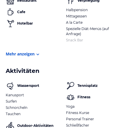
Restaurant
Verpflegung
Halbpension
Cafe
Mittagessen
A la Carte
Hotelbar
Spezielle Diät-Menüs (auf
Anfrage)
Snack Bar
Mehr anzeigen
Aktivitäten
Wassersport
Tennisplatz
Kanusport
Fitness
Surfen
Yoga
Schnorcheln
Fitness Kurse
Tauchen
Personal Trainer
Schließfächer
Outdoor-Aktivitäten