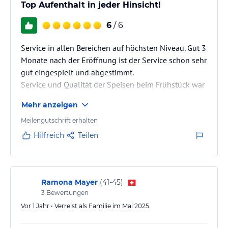
Top Aufenthalt in jeder Hinsicht!
6
/ 6
Service in allen Bereichen auf höchsten Niveau. Gut 3
Monate nach der Eröffnung ist der Service schon sehr
gut eingespielt und abgestimmt.
Service und Qualität der Speisen beim Frühstück war
herausragend.
Mehr anzeigen
Poolbereiche sind wirklich sehr schön gestaltet und
insgesamt wunderschön.
Meilengutschrift erhalten
E-Butler Service schnell und effizient.
Hilfreich
Teilen
Unsere hohen Erwartungen wurden in diesem Hotel
übertroffen.
Wir kommen mit Sicherheit wieder!
Danke
Ramona Mayer
(
41-45
)
3
Bewertungen
Vor 1 Jahr • Verreist als Familie im Mai 2025