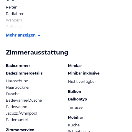
Reiten
Radfahren
Wandern
Golfplatz
Mehr anzeigen
Zimmerausstattung
Badezimmer
Minibar
Badezimmerdetails
Minibar inklusive
Hausschuhe
Nicht verfügbar
Haartrockner
Balkon
Dusche
Balkontyp
Badewanne/Dusche
Badewanne
Terrasse
Jacuzzi/Whirlpool
Mobiliar
Bademantel
Küche
Zimmerservice
Schreibtisch