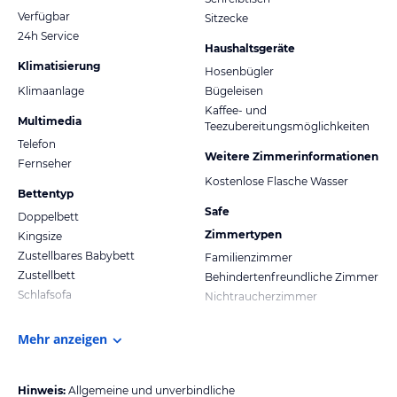
Verfügbar
Sitzecke
24h Service
Haushaltsgeräte
Klimatisierung
Hosenbügler
Klimaanlage
Bügeleisen
Kaffee- und
Multimedia
Teezubereitungsmöglichkeiten
Telefon
Weitere Zimmerinformationen
Fernseher
Kostenlose Flasche Wasser
Bettentyp
Safe
Doppelbett
Zimmertypen
Kingsize
Zustellbares Babybett
Familienzimmer
Zustellbett
Behindertenfreundliche Zimmer
Schlafsofa
Nichtraucherzimmer
Mehr anzeigen
Hinweis:
Allgemeine und unverbindliche