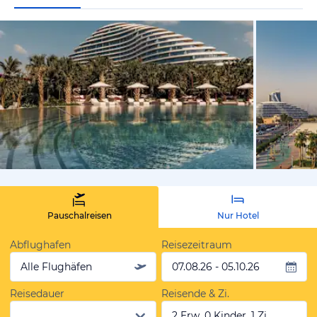
von Expedi
Pauschalreisen
Nur Hotel
Abflughafen
Reisezeitraum
Alle Flughäfen
07.08.26 - 05.10.26
Reisedauer
Reisende & Zi.
2 Erw, 0 Kinder, 1 Zi.