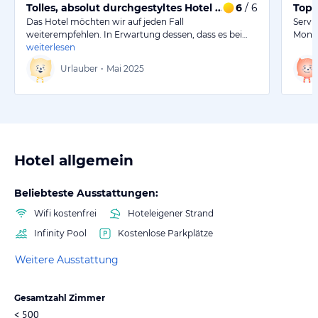
Tolles, absolut durchgestyltes Hotel ...
6
/ 6
Top 
Das Hotel möchten wir auf jeden Fall
Servi
weiterempfehlen. In Erwartung dessen, dass es bei…
Monat
weiterlesen
Urlauber
•
Mai 2025
Hotel allgemein
Beliebteste Ausstattungen:
Wifi kostenfrei
Hoteleigener Strand
Infinity Pool
Kostenlose Parkplätze
Weitere Ausstattung
Gesamtzahl Zimmer
< 500