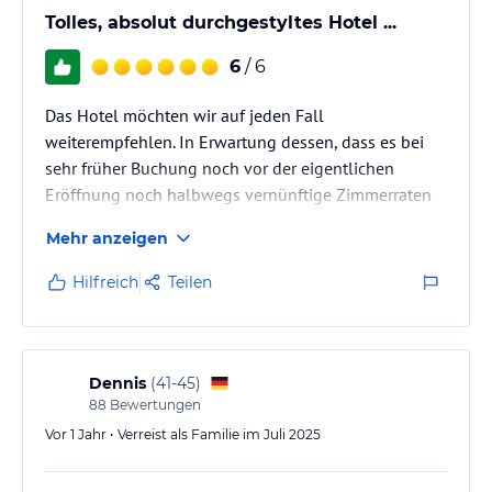
Tolles, absolut durchgestyltes Hotel ...
6
/ 6
Das Hotel möchten wir auf jeden Fall
weiterempfehlen. In Erwartung dessen, dass es bei
sehr früher Buchung noch vor der eigentlichen
Eröffnung noch halbwegs vernünftige Zimmerraten
gibt, haben wir ingesamt 13 Nächte dort verbracht.
Mehr anzeigen
Im Nachhinein hat sich dies als richtig herausgestellt
… Da wir bereits Monate vor der Eröffnung den
Hilfreich
Teilen
What’s App Kontakt hatten, waren wir jederzeit im
Bilde, wann es mit den Buchungen los gehen kann.
😉
Dennis
(
41-45
)
Und ja natürlich gibt es auch bei der neuen „Perle“
88
Bewertungen
Dubais das Eine oder andere, was…
Vor 1 Jahr • Verreist als Familie im Juli 2025