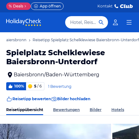
%
Deals
App öffnen
Kontakt
Hotel, Reiseziel
ps Baiersbronn
Reisetipp Spielplatz Schelklewiese Baiersbronn-Unterdorf
Spielplatz Schelklewiese
Baiersbronn-Unterdorf
Baiersbronn/Baden-Württemberg
100%
5
/ 6
1 Bewertung
Reisetipp bewerten
Bilder hochladen
Reisetippübersicht
Bewertungen
Bilder
Hotels