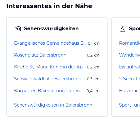
Interessantes in der Nähe
Sehenswürdigkeiten
Spor
Evangelisches Gemeindehaus Baiersbronn
Romantik
0,1
km
Rosenplatz Baiersbronn
0,2
km
Kirche St. Maria Königin der Apostel
Eislaufha
0,2
km
Schwarzwaldhalle Baiersbronn
2-Seen-T
0,3
km
Kurgarten Baiersbronn-Unterdorf
Holzmach
0,4
km
Sehenswürdigkeiten in Baiersbronn