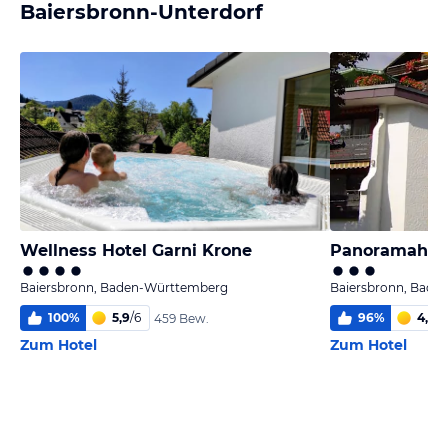
Baiersbronn-Unterdorf
Wellness Hotel Garni Krone
Panoramahote
Baiersbronn, Baden-Württemberg
Baiersbronn, Bade
100
%
5,9
/
6
96
%
4,0
/
6
459 Bew.
Zum Hotel
Zum Hotel