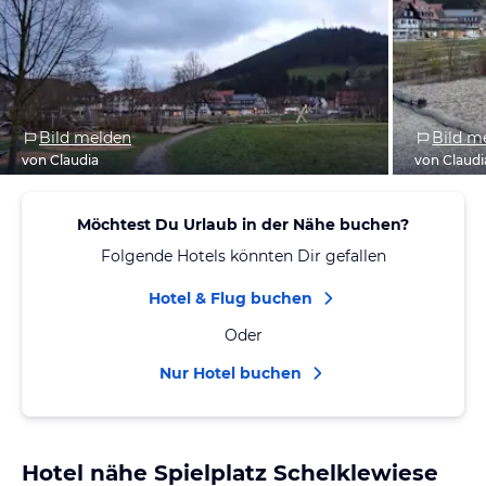
Bild melden
Bild m
von Claudia
von Claudi
Möchtest Du Urlaub in der Nähe buchen?
Folgende Hotels könnten Dir gefallen
Hotel & Flug buchen
Oder
Nur Hotel buchen
Hotel nähe Spielplatz Schelklewiese