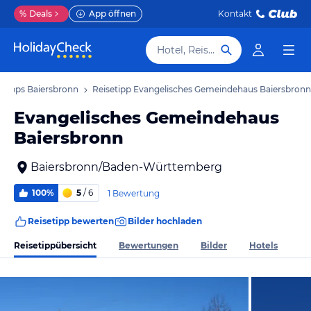
%
Deals
App öffnen
Kontakt
Hotel, Reiseziel
etipps Baiersbronn
Reisetipp Evangelisches Gemeindehaus Baiersbronn
Evangelisches Gemeindehaus
Baiersbronn
Baiersbronn/Baden-Württemberg
100%
5
/ 6
1 Bewertung
Reisetipp bewerten
Bilder hochladen
Reisetippübersicht
Bewertungen
Bilder
Hotels