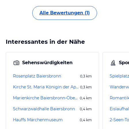
Alle Bewertungen (1)
Interessantes in der Nähe
Sehenswürdigkeiten
Spor
Rosenplatz Baiersbronn
0,3
km
Kirche St. Maria Königin der Apostel
0,3
km
Marienkirche Baiersbronn-Oberdorf
Romantik
0,4
km
Schwarzwaldhalle Baiersbronn
Eislaufha
0,4
km
Hauffs Märchenmuseum
2-Seen-T
0,4
km