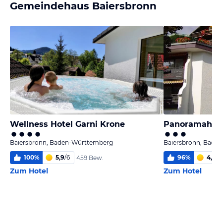
Gemeindehaus Baiersbronn
Wellness Hotel Garni Krone
Panoramahote
Baiersbronn, Baden-Württemberg
Baiersbronn, Bade
100
%
5,9
/
6
96
%
4,0
/
6
459 Bew.
Zum Hotel
Zum Hotel