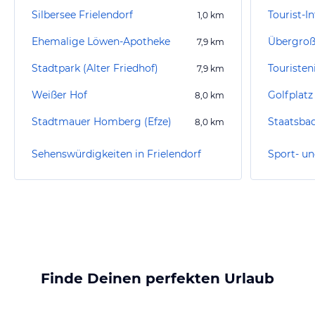
Silbersee Frielendorf
Tourist-I
1,0
km
Ehemalige Löwen-Apotheke
Übergroße
7,9
km
Stadtpark (Alter Friedhof)
Touristen
7,9
km
Weißer Hof
8,0
km
Stadtmauer Homberg (Efze)
Staatsba
8,0
km
Sehenswürdigkeiten in Frielendorf
Finde Deinen perfekten Urlaub