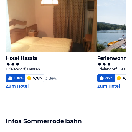
Hotel Hassia
Ferienwohnpa
Frielendorf, Hessen
Frielendorf, Hessen
100
%
5,9
/
6
83
%
4,7
/
6
3 Bew.
Zum Hotel
Zum Hotel
Infos Sommerrodelbahn