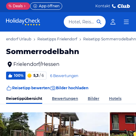
%
Deals
App öffnen
Kontakt
Hotel, Reiseziel
Frielendorf Urlaub
Reisetipps Frielendorf
Reisetipp Sommerrodelbahn
Sommerrodelbahn
Frielendorf/Hessen
100%
5,3
/ 6
6 Bewertungen
Reisetipp bewerten
Bilder hochladen
Reisetippübersicht
Bewertungen
Bilder
Hotels