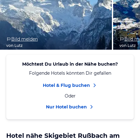
Bild melden
Bild m
von Lutz
von Lutz
Möchtest Du Urlaub in der Nähe buchen?
Folgende Hotels könnten Dir gefallen
Hotel & Flug buchen
Oder
Nur Hotel buchen
Hotel nähe Skigebiet Rußbach am