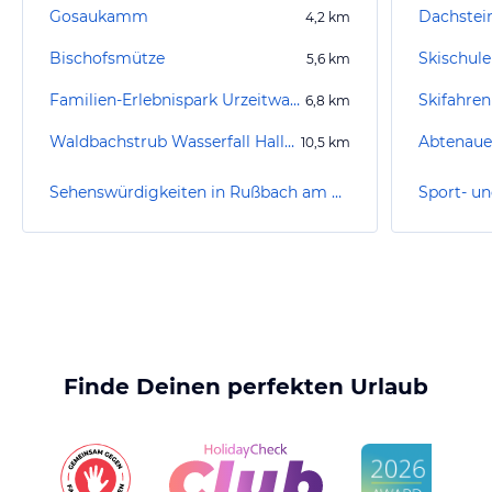
Gosaukamm
Dachstei
4,2
km
Bischofsmütze
5,6
km
Familien-Erlebnispark Urzeitwald
Skifahren
6,8
km
Waldbachstrub Wasserfall Hallstatt
Abtenaue
10,5
km
Sehenswürdigkeiten in Rußbach am Paß Gschütt
Finde Deinen perfekten Urlaub