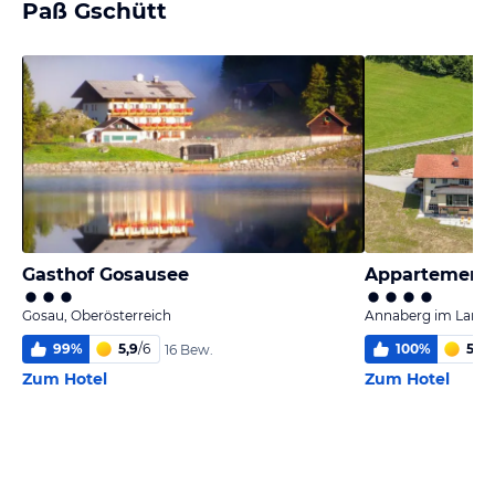
Paß Gschütt
Gasthof Gosausee
Gosau, Oberösterreich
Annaberg im Lamme
99
%
5,9
/
6
100
%
5,9
/
16 Bew.
Zum Hotel
Zum Hotel