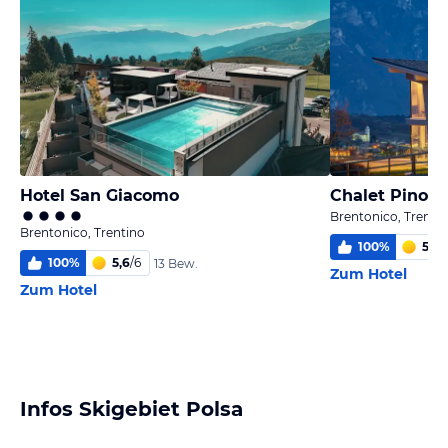
Hotel San Giacomo
Chalet Pinocc
Brentonico, Trenti
Brentonico, Trentino
100
%
5,9
/
100
%
5,6
/
6
13 Bew.
Zum Hotel
Zum Hotel
Infos Skigebiet Polsa