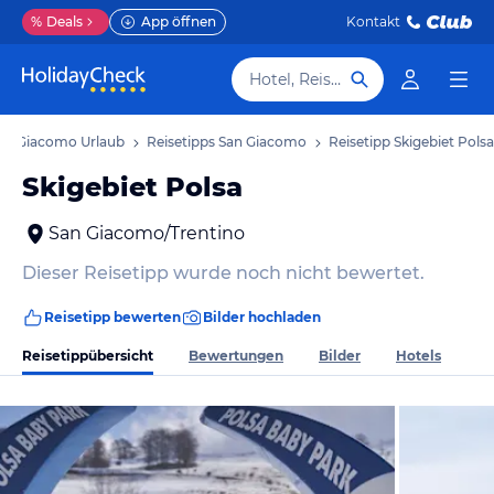
%
Deals
App öffnen
Kontakt
Hotel, Reiseziel
an Giacomo Urlaub
Reisetipps San Giacomo
Reisetipp Skigebiet Polsa
Skigebiet Polsa
San Giacomo/Trentino
Dieser Reisetipp wurde noch nicht bewertet.
Reisetipp bewerten
Bilder hochladen
Reisetippübersicht
Bewertungen
Bilder
Hotels