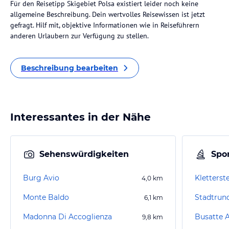
Für den Reisetipp Skigebiet Polsa existiert leider noch keine
allgemeine Beschreibung. Dein wertvolles Reisewissen ist jetzt
gefragt. Hilf mit, objektive Informationen wie in Reiseführern
anderen Urlaubern zur Verfügung zu stellen.
Beschreibung bearbeiten
Interessantes in der Nähe
Sehenswürdigkeiten
Spor
Burg Avio
Kletterst
4,0
km
Monte Baldo
Stadtrun
6,1
km
Madonna Di Accoglienza
Busatte 
9,8
km