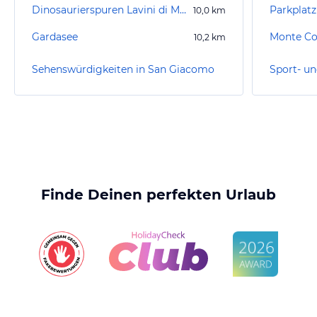
Dinosaurierspuren Lavini di Marco
Parkplatz
10,0
km
Gardasee
Monte Co
10,2
km
Sehenswürdigkeiten in San Giacomo
Finde Deinen perfekten Urlaub