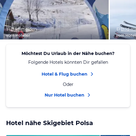
Bild melden
Bild m
vom Hotelier
vom Hotel
Möchtest Du Urlaub in der Nähe buchen?
Folgende Hotels könnten Dir gefallen
Hotel & Flug buchen
Oder
Nur Hotel buchen
Hotel nähe Skigebiet Polsa