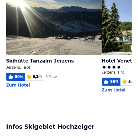
Skihütte Tanzalm-Jerzens
Hotel Venetbl
Jerzens, Tirol
Jerzens, Tirol
80
%
5,3
/
6
3 Bew.
96
%
5,8
/
6
Zum Hotel
Zum Hotel
Infos Skigebiet Hochzeiger