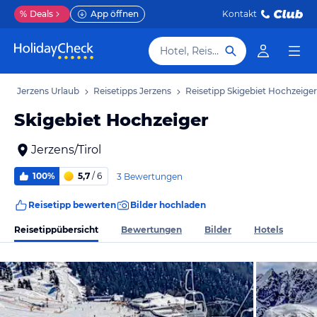
%
Deals
App öffnen
Kontakt
Hotel, Reiseziel
b
Jerzens Urlaub
Reisetipps Jerzens
Reisetipp Skigebiet Hochzeiger
Skigebiet Hochzeiger
Jerzens/Tirol
100%
5,7
/ 6
3 Bewertungen
Reisetipp bewerten
Bilder hochladen
Reisetippübersicht
Bewertungen
Bilder
Hotels