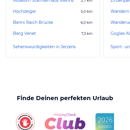
Museum Stamserhaus Wenns
Zirbenpa
2,7
km
Hochzeiger
Wandern
3,0
km
Benni Raich Brücke
6,0
km
Berg Venet
Gogles A
7,3
km
Sehenswürdigkeiten in Jerzens
Sport- un
Finde Deinen perfekten Urlaub