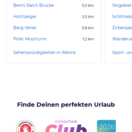
Benni Raich Brücke
Skigebie
5,0
km
Hochzeiger
Schlittelp
5,5
km
Berg Venet
Zirbenpa
5,8
km
Piller Moorturm
7,2
km
Sehenswürdigkeiten in Wenns
Sport- un
Finde Deinen perfekten Urlaub