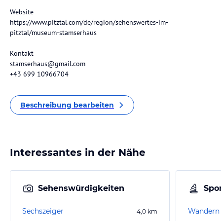
Website
https://www.pitztal.com/de/region/sehenswertes-im-
pitztal/museum-stamserhaus
Kontakt
stamserhaus@gmail.com
+43 699 10966704
Beschreibung bearbeiten
Interessantes in der Nähe
Sehenswürdigkeiten
Spor
Sechszeiger
Wandern
4,0
km