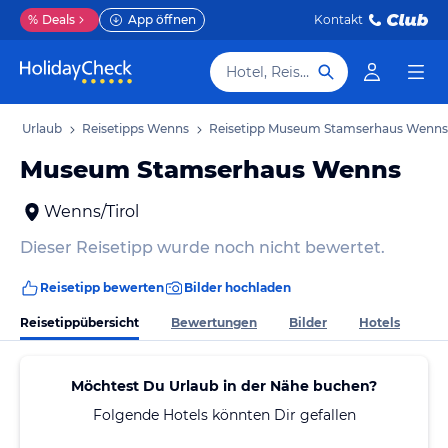
%
Deals
App öffnen
Kontakt
Hotel, Reiseziel
ns Urlaub
Reisetipps Wenns
Reisetipp Museum Stamserhaus Wenns
Museum Stamserhaus Wenns
Wenns/Tirol
Dieser Reisetipp wurde noch nicht bewertet.
Reisetipp bewerten
Bilder hochladen
Reisetippübersicht
Bewertungen
Bilder
Hotels
Möchtest Du Urlaub in der Nähe buchen?
Folgende Hotels könnten Dir gefallen