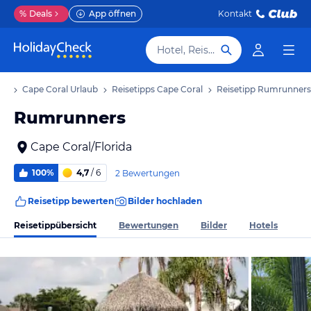
%
Deals
App öffnen
Kontakt
Hotel, Reiseziel
ub
Cape Coral Urlaub
Reisetipps Cape Coral
Reisetipp Rumrunners
Rumrunners
Cape Coral/Florida
100%
4,7
/ 6
2 Bewertungen
Reisetipp bewerten
Bilder hochladen
Reisetippübersicht
Bewertungen
Bilder
Hotels