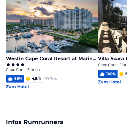
Westin Cape Coral Resort at Marina Village
Villa Scara by
Cape Coral, Florida
Cape Coral, Florida
100
%
6,0
/
86
%
4,9
/
6
99 Bew.
Zum Hotel
Zum Hotel
Infos Rumrunners