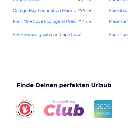
Ostego Bay Foundation Marine Science Center
Speedboot
10,9
km
Four Mile Cove Ecological Preserve
Maximum
11,4
km
Sehenswürdigkeiten in Cape Coral
Finde Deinen perfekten Urlaub