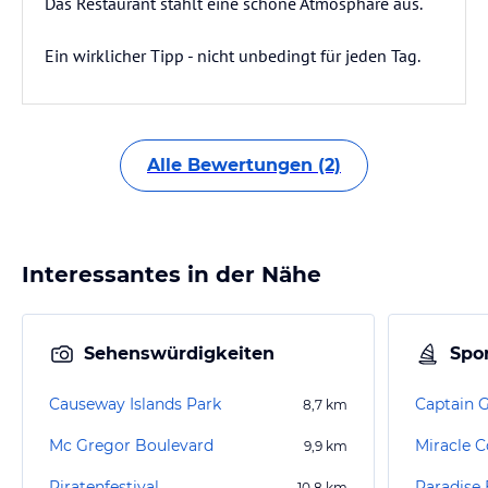
Das Restaurant stahlt eine schöne Atmosphäre aus.
Ein wirklicher Tipp - nicht unbedingt für jeden Tag.
Alle Bewertungen (2)
Interessantes in der Nähe
Sehenswürdigkeiten
Spor
Causeway Islands Park
8,7
km
Mc Gregor Boulevard
Miracle C
9,9
km
Piratenfestival
Paradise 
10,8
km