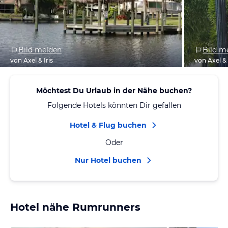
Bild melden
Bild m
von Axel & Iris
von Axel & 
Möchtest Du Urlaub in der Nähe buchen?
Folgende Hotels könnten Dir gefallen
Hotel & Flug buchen
Oder
Nur Hotel buchen
Hotel nähe Rumrunners