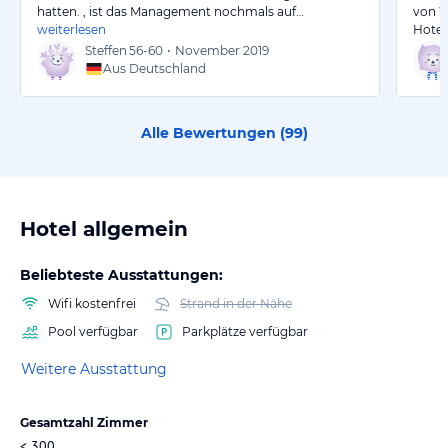
hatten. , ist das Management nochmals auf…
von W
weiterlesen
Hotel 
Steffen
56-60
•
November 2019
Aus Deutschland
Alle Bewertungen (
99
)
Hotel allgemein
Beliebteste Ausstattungen:
Wifi kostenfrei
Strand in der Nähe
Pool verfügbar
Parkplätze verfügbar
Weitere Ausstattung
Gesamtzahl Zimmer
< 300