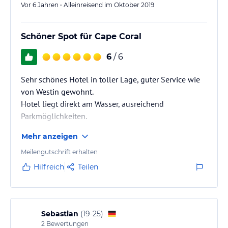
Vor 6 Jahren • Alleinreisend im Oktober 2019
Schöner Spot für Cape Coral
6
/ 6
Sehr schönes Hotel in toller Lage, guter Service wie
von Westin gewohnt.
Hotel liegt direkt am Wasser, ausreichend
Parkmöglichkeiten.
Service sehr kompetent und freundlich, die Zimmer
Mehr anzeigen
entsprechen einem gehobenen Standard.
Restaurant vor Ort, weitere Einkaufsmöglichkeiten
Meilengutschrift erhalten
ind Laufdistanz.
Hilfreich
Teilen
Sebastian
(
19-25
)
2
Bewertungen