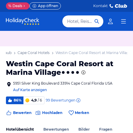
%
Deals
App öffnen
Kontakt
Hotel, Reiseziel
 Urlaub
Cape Coral Hotels
Westin Cape Coral Resort at Marina Village
Westin Cape Coral Resort at
Marina Village
5951 Silver King Boulevard 33914 Cape Coral Florida USA
Auf Karte anzeigen
99
Bewertungen
86%
4,9
/ 6
Bewerten
Hochladen
Merken
Hotelübersicht
Bewertungen
Bilder
Fragen