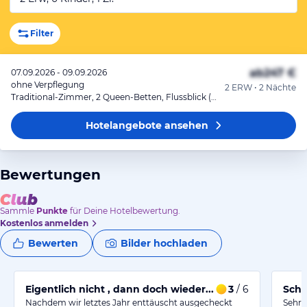
Filter
ab
247 €
07.09.2026 - 09.09.2026
ohne Verpflegung
2 ERW • 2 Nächte
Traditional-Zimmer, 2 Queen-Betten, Flussblick (Balcony)
Hotelangebote
ansehen
Bewertungen
Sammle
Punkte
für Deine Hotelbewertung.
Kostenlos anmelden
Bewerten
Bilder hochladen
Eigentlich nicht , dann doch wieder...
3
/ 6
Schö
Nachdem wir letztes Jahr enttäuscht ausgecheckt
Sehr 