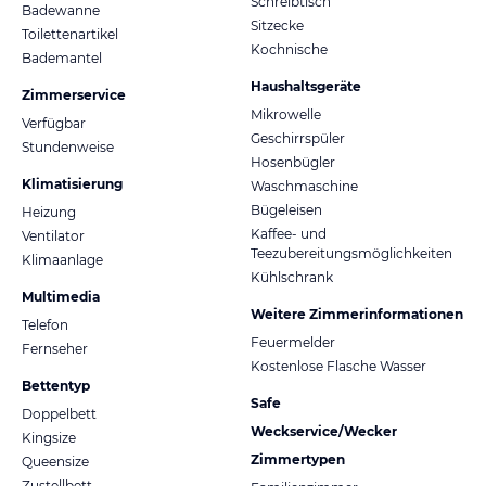
Schreibtisch
Badewanne
Sitzecke
Toilettenartikel
Kochnische
Bademantel
Haushaltsgeräte
Zimmerservice
Mikrowelle
Verfügbar
Geschirrspüler
Stundenweise
Hosenbügler
Klimatisierung
Waschmaschine
Bügeleisen
Heizung
Kaffee- und
Ventilator
Teezubereitungsmöglichkeiten
Klimaanlage
Kühlschrank
Multimedia
Weitere Zimmerinformationen
Telefon
Feuermelder
Fernseher
Kostenlose Flasche Wasser
Bettentyp
Safe
Doppelbett
Weckservice/Wecker
Kingsize
Zimmertypen
Queensize
Zustellbett