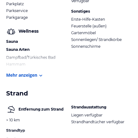
Verfügbar
Parkplatz
Parkservice
Sonstiges
Parkgarage
Erste-Hilfe-Kasten
Feuerstelle (außen)
Wellness
Gartenmöbel
Sonnenliegen/ Strandkörbe
Sauna
Sonnenschirme
Sauna Arten
Dampfbad/Türkisches Bad
Hammam
Mehr anzeigen
Strand
Strandausstattung
Entfernung zum Strand
Liegen verfügbar
> 10 km
Strandhandtücher verfügbar
Strandtyp