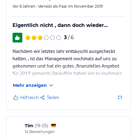
Vor 6 Jahren • Verreist als Paar im November 2019
Hinweis:
Verfasst von HolidayCheck mit Hilfe von KI. Alle
Angaben ohne Gewähr. Bitte lies vor der Buchung die
verbindlichen
Angebotsdetails
des jeweiligen Veranstalters.
Eigentlich nicht , dann doch wieder...
3
/ 6
Nachdem wir letztes Jahr enttäuscht ausgecheckt
hatten. , ist das Management nochmals auf uns zu
gekommen und hat ein gutes ,finanzielles Angebot
für 2019 gemacht. Daraufhin haben wir es nochmals
für weitere 55 Nächte versucht. Es gibt kleine
Mehr anzeigen
Verbesserungen beim Housekeeping. F&B ist
weiterhin ein Lotteriespiel... Für 2020 sind
Hilfreich
Teilen
umfangreiche und mehrere Monate dauernte
Renovierungsarbeiten vorgesehen .
Tim
(
19-25
)
14
Bewertungen