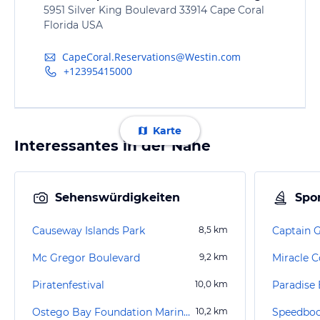
5951 Silver King Boulevard 33914 Cape Coral
Florida USA
CapeCoral.Reservations@Westin.com
+12395415000
Karte
Interessantes in der Nähe
Sehenswürdigkeiten
Spor
Causeway Islands Park
8,5
km
Mc Gregor Boulevard
9,2
km
Miracle C
Piratenfestival
10,0
km
Paradise 
Ostego Bay Foundation Marine Science Center
10,2
km
Speedboot