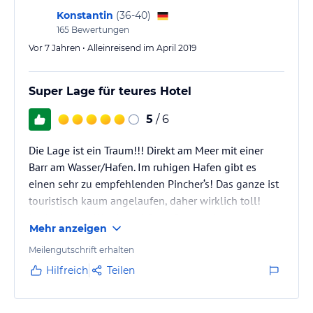
Konstantin
(
36-40
)
165
Bewertungen
Vor 7 Jahren • Alleinreisend im April 2019
Super Lage für teures Hotel
5
/ 6
Die Lage ist ein Traum!!! Direkt am Meer mit einer
Barr am Wasser/Hafen. Im ruhigen Hafen gibt es
einen sehr zu empfehlenden Pincher‘s! Das ganze ist
touristisch kaum angelaufen, daher wirklich toll!
Leider ist das Westin auf Cape Coral nicht so gut wie
Mehr anzeigen
viele andren Westins in der Welt. Kaum Händchen für
Schönes, nur Standart!
Meilengutschrift erhalten
Hilfreich
Teilen