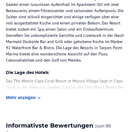
Gästen einen luxuriösen Aufenthalt im Apartment-Stil mit zwei
Restaurants, einem Fitnesscenter und saisonalen Außenpools. Die
Suiten sind stilvoll eingerichtet und einige verfügen über eine
voll ausgestattete Küche und einen privaten Balkon. Das Resort
bietet zudem ein Spa, einen Salon und ein Einkaufszentrum.
Genießen Sie unkomplizierte Gerichte und Livemusik in der Nauti
Mermaid Dockside Bar and Grill oder gehobene Küche im Marker
92 Waterfront Bar & Bistro. Die Lage des Resorts in Tarpon Point
Marina bietet eine wunderschöne Aussicht auf den Fluss
Caloosahatchee und den Golf von Mexiko.
Die Lage des Hotels
Das The Westin Cape Coral Resort at Marina Village liegt in Cape
Coral, in der Nähe von Sanibel, Captiva und Fort Myers Beach. Der
Jachthafen bietet Tiefwasser-Liegeplätze und ist mit dem Golf von
Mehr anzeigen
Mexiko und dem Intracoastal Waterway verbunden. In der
Umgebung gibt es zahlreiche Attraktionen wie den Wasserpark
Sun Splash, die Edison und Ford Winter Estates und das Fort
Myers Historical Museum.
Informativste Bewertungen
(von
99
Zimmer / Unterbringung im Hotel