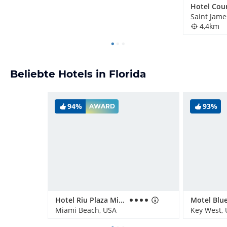
Saint Jame
4,4km
Beliebte Hotels in Florida
94%
93%
AWARD
Hotel Riu Plaza Miami Beach
Motel Blue
Miami Beach, USA
Key West,