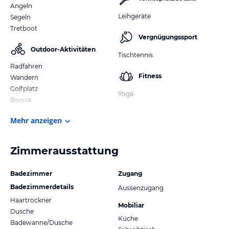
Angeln
Leihgeräte
Segeln
Tretboot
Vergnügungssport
Outdoor-Aktivitäten
Tischtennis
Radfahren
Fitness
Wandern
Golfplatz
Yoga
Boccia
Mehr anzeigen
Zimmerausstattung
Badezimmer
Zugang
Badezimmerdetails
Aussenzugang
Haartrockner
Mobiliar
Dusche
Küche
Badewanne/Dusche