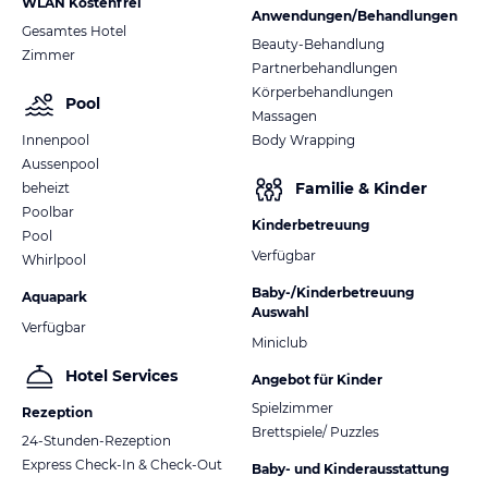
WLAN Kostenfrei
Anwendungen/Behandlungen
Gesamtes Hotel
Beauty-Behandlung
Zimmer
Partnerbehandlungen
Körperbehandlungen
Pool
Massagen
Innenpool
Body Wrapping
Aussenpool
Familie & Kinder
beheizt
Poolbar
Kinderbetreuung
Pool
Verfügbar
Whirlpool
Baby-/Kinderbetreuung
Aquapark
Auswahl
Verfügbar
Miniclub
Hotel Services
Angebot für Kinder
Spielzimmer
Rezeption
Brettspiele/ Puzzles
24-Stunden-Rezeption
Express Check-In & Check-Out
Baby- und Kinderausstattung