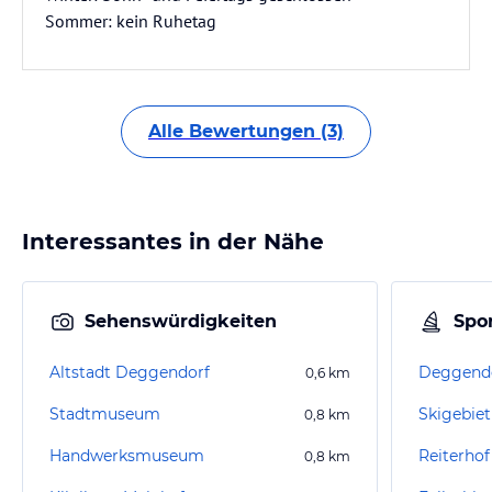
Sommer: kein Ruhetag
Alle Bewertungen (3)
Interessantes in der Nähe
Sehenswürdigkeiten
Spor
Altstadt Deggendorf
Deggendor
0,6
km
Stadtmuseum
Skigebiet
0,8
km
Handwerksmuseum
Reiterhof
0,8
km