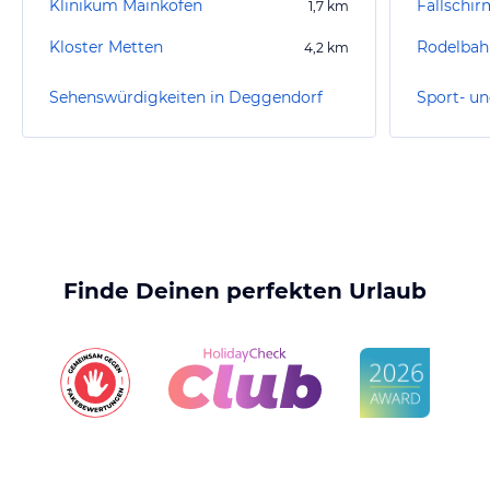
Klinikum Mainkofen
Fallschi
1,7
km
Kloster Metten
Rodelbahn
4,2
km
Sehenswürdigkeiten in Deggendorf
Finde Deinen perfekten Urlaub