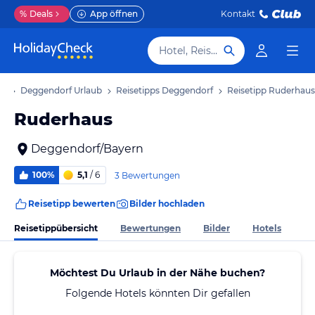
%
Deals
App öffnen
Kontakt
Hotel, Reiseziel
ub
Deggendorf Urlaub
Reisetipps Deggendorf
Reisetipp Ruderhaus
Ruderhaus
Deggendorf/Bayern
100%
5,1
/ 6
3 Bewertungen
Reisetipp bewerten
Bilder hochladen
Reisetippübersicht
Bewertungen
Bilder
Hotels
Möchtest Du Urlaub in der Nähe buchen?
Folgende Hotels könnten Dir gefallen