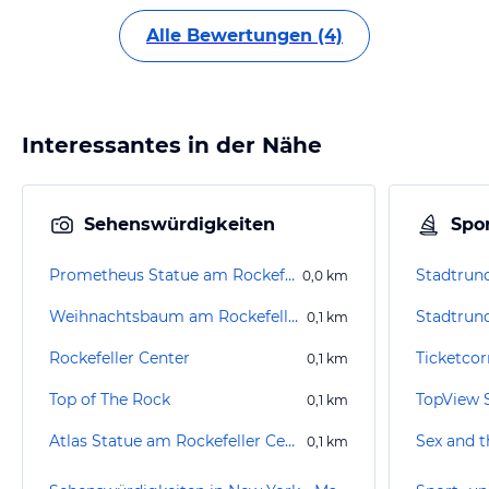
Alle Bewertungen (4)
Interessantes in der Nähe
Sehenswürdigkeiten
Spor
Prometheus Statue am Rockefeller Center
0,0
km
Weihnachtsbaum am Rockefeller Center
Stadtrun
0,1
km
Rockefeller Center
Ticketcor
0,1
km
Top of The Rock
TopView 
0,1
km
Atlas Statue am Rockefeller Center
Sex and t
0,1
km