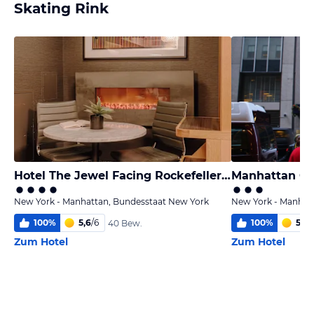
Skating Rink
Hotel The Jewel Facing Rockefeller Center
Manhattan Ce
New York - Manhattan, Bundesstaat New York
New York - Manhat
100
%
5,6
/
6
100
%
5,0
/
40 Bew.
Zum Hotel
Zum Hotel