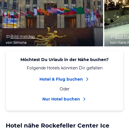
Bild melden
Bild m
von Simona
von Hans 
Möchtest Du Urlaub in der Nähe buchen?
Folgende Hotels könnten Dir gefallen
Hotel & Flug buchen
Oder
Nur Hotel buchen
Hotel nähe Rockefeller Center Ice