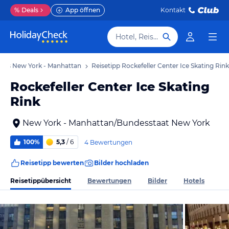
%
Deals
App öffnen
Kontakt
Hotel, Reiseziel
ipps New York - Manhattan
Reisetipp Rockefeller Center Ice Skating Rink
Rockefeller Center Ice Skating
Rink
New York - Manhattan/Bundesstaat New York
100%
5,3
/ 6
4 Bewertungen
Reisetipp bewerten
Bilder hochladen
Reisetippübersicht
Bewertungen
Bilder
Hotels