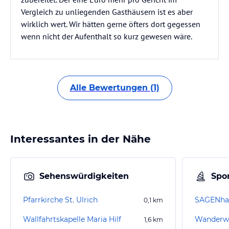
Vergleich zu unliegenden Gasthäusern ist es aber
wirklich wert. Wir hätten gerne öfters dort gegessen
wenn nicht der Aufenthalt so kurz gewesen wäre.
Alle Bewertungen (1)
Interessantes in der Nähe
Sehenswürdigkeiten
Spor
Pfarrkirche St. Ulrich
SAGENha
0,1
km
Wallfahrtskapelle Maria Hilf
1,6
km