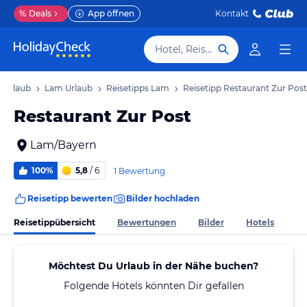
%
Deals
App öffnen
Kontakt
Hotel, Reiseziel
 Urlaub
Lam Urlaub
Reisetipps Lam
Reisetipp Restaurant Zur Post
Restaurant Zur Post
Lam/Bayern
100%
5,8
/ 6
1 Bewertung
Reisetipp bewerten
Bilder hochladen
Reisetippübersicht
Bewertungen
Bilder
Hotels
Möchtest Du Urlaub in der Nähe buchen?
Folgende Hotels könnten Dir gefallen