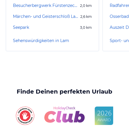
Besucherbergwerk Fürstenzeche
Radfahre
2,0
km
Märchen- und Geisterschloß Lambach
Osserba
2,6
km
Seepark
3,0
km
Sehenswürdigkeiten in Lam
Sport- un
Finde Deinen perfekten Urlaub