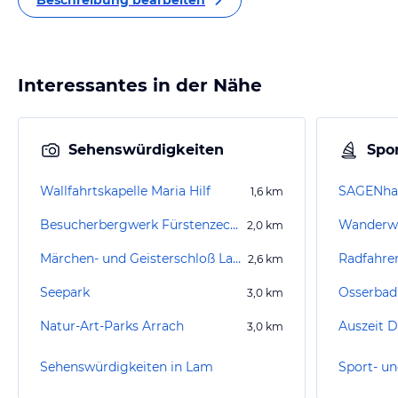
Beschreibung bearbeiten
Interessantes in der Nähe
Sehenswürdigkeiten
Spor
Wallfahrtskapelle Maria Hilf
SAGENha
1,6
km
Besucherbergwerk Fürstenzeche
2,0
km
Märchen- und Geisterschloß Lambach
Radfahre
2,6
km
Seepark
Osserba
3,0
km
Natur-Art-Parks Arrach
3,0
km
Sehenswürdigkeiten in Lam
Sport- un