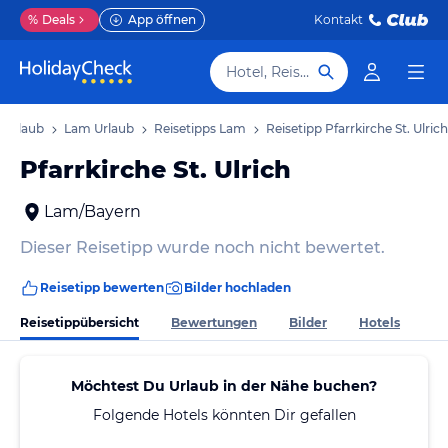
%
Deals
App öffnen
Kontakt
Hotel, Reiseziel
 Urlaub
Lam Urlaub
Reisetipps Lam
Reisetipp Pfarrkirche St. Ulrich
Pfarrkirche St. Ulrich
Lam/Bayern
Dieser Reisetipp wurde noch nicht bewertet.
Reisetipp bewerten
Bilder hochladen
Reisetippübersicht
Bewertungen
Bilder
Hotels
Möchtest Du Urlaub in der Nähe buchen?
Folgende Hotels könnten Dir gefallen