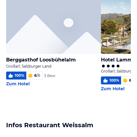
Berggasthof Loosbühelalm
Hotel Lammw
Großarl, Salzburger Land
Großarl, Salzburger
100
%
6
/
6
3 Bew.
100
%
6,0
/
Zum Hotel
Zum Hotel
Infos Restaurant Weissalm