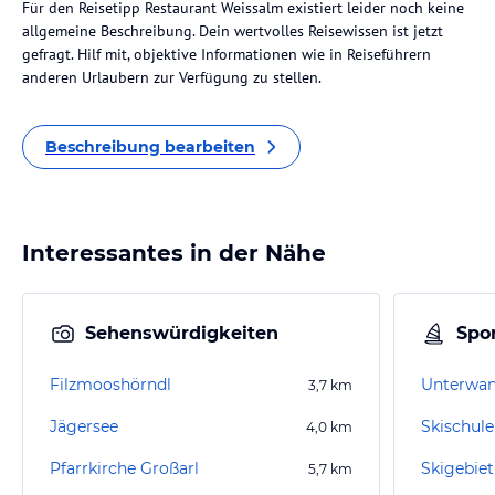
Für den Reisetipp Restaurant Weissalm existiert leider noch keine
allgemeine Beschreibung. Dein wertvolles Reisewissen ist jetzt
gefragt. Hilf mit, objektive Informationen wie in Reiseführern
anderen Urlaubern zur Verfügung zu stellen.
Beschreibung bearbeiten
Interessantes in der Nähe
Sehenswürdigkeiten
Spor
Filzmooshörndl
Unterwa
3,7
km
Jägersee
Skischul
4,0
km
Pfarrkirche Großarl
Skigebiet
5,7
km