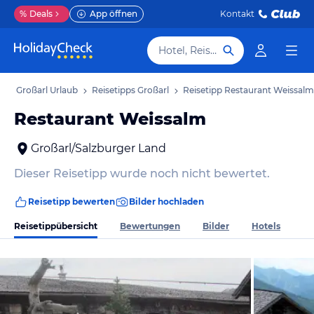
%
Deals
App öffnen
Kontakt
Hotel, Reiseziel
b
Großarl Urlaub
Reisetipps Großarl
Reisetipp Restaurant Weissalm
Restaurant Weissalm
Großarl/Salzburger Land
Dieser Reisetipp wurde noch nicht bewertet.
Reisetipp bewerten
Bilder hochladen
Reisetippübersicht
Bewertungen
Bilder
Hotels