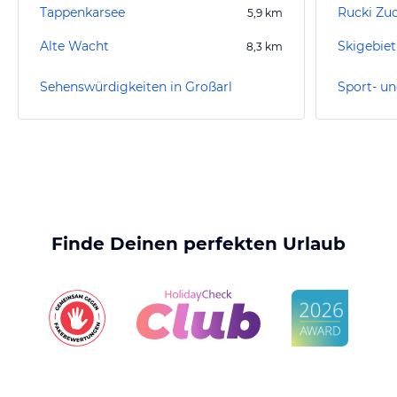
Tappenkarsee
Rucki Zuc
5,9
km
Alte Wacht
Skigebiet
8,3
km
Sehenswürdigkeiten in Großarl
Sport- un
Finde Deinen perfekten Urlaub