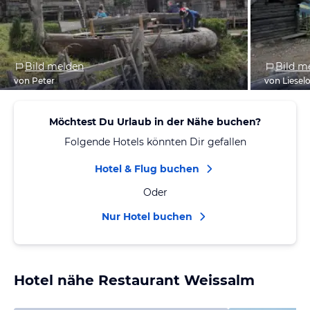
Bild melden
Bild m
von Peter
von Liesel
Möchtest Du Urlaub in der Nähe buchen?
Folgende Hotels könnten Dir gefallen
Hotel & Flug buchen
Oder
Nur Hotel buchen
Hotel nähe Restaurant Weissalm