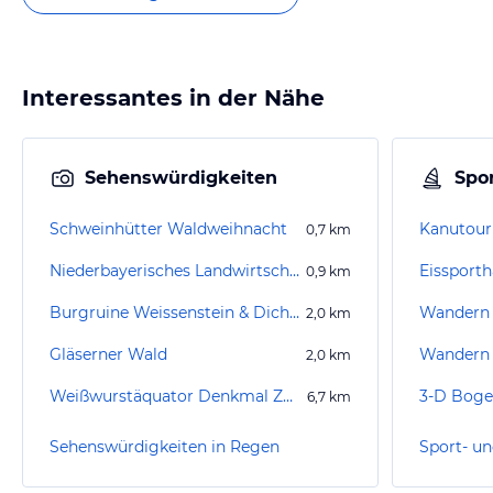
Interessantes in der Nähe
Sehenswürdigkeiten
Spor
Schweinhütter Waldweihnacht
Kanutour
0,7
km
Niederbayerisches Landwirtschaftsmuseum
Eissporth
0,9
km
Burgruine Weissenstein & Dichterturm
Wandern
2,0
km
Gläserner Wald
2,0
km
Weißwurstäquator Denkmal Zwiesel
3-D Boge
6,7
km
Sehenswürdigkeiten in Regen
Sport- un