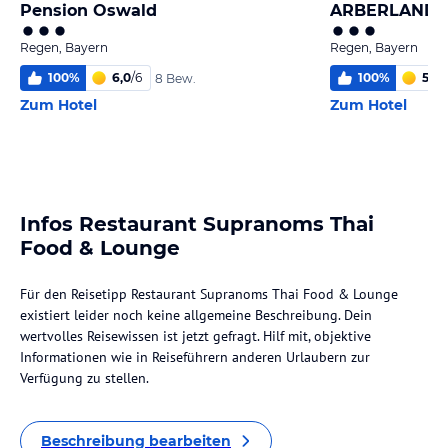
Pension Oswald
ARBERLAND 
Regen, Bayern
Regen, Bayern
100
%
6,0
/
6
100
%
5,6
/
8 Bew.
Zum Hotel
Zum Hotel
Infos Restaurant Supranoms Thai
Food & Lounge
Für den Reisetipp Restaurant Supranoms Thai Food & Lounge
existiert leider noch keine allgemeine Beschreibung. Dein
wertvolles Reisewissen ist jetzt gefragt. Hilf mit, objektive
Informationen wie in Reiseführern anderen Urlaubern zur
Verfügung zu stellen.
Beschreibung bearbeiten