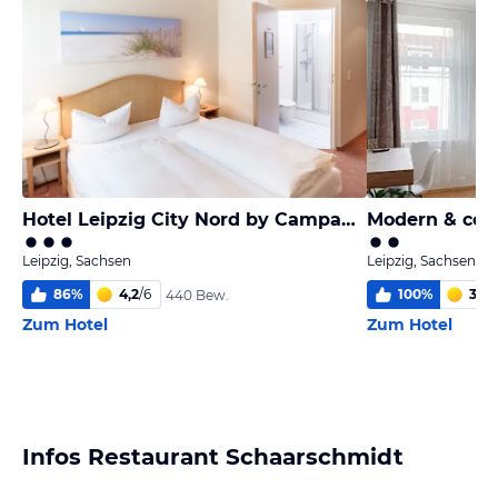
Hotel Leipzig City Nord by Campanile
Leipzig, Sachsen
Leipzig, Sachsen
86
%
4,2
/
6
100
%
3,6
/
440 Bew.
Zum Hotel
Zum Hotel
Infos Restaurant Schaarschmidt