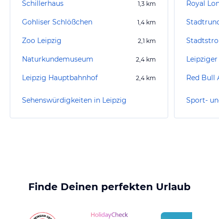
Schillerhaus
Royal Lo
1,3
km
Gohliser Schlößchen
Stadtrund
1,4
km
Zoo Leipzig
2,1
km
Naturkundemuseum
Leipziger
2,4
km
Leipzig Hauptbahnhof
Red Bull 
2,4
km
Sehenswürdigkeiten in Leipzig
Sport- un
Finde Deinen perfekten Urlaub