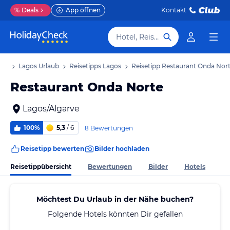
%
Deals
App öffnen
Kontakt
Hotel, Reiseziel
aub
Lagos Urlaub
Reisetipps Lagos
Reisetipp Restaurant Onda Nor
Restaurant Onda Norte
Lagos/Algarve
100%
5,3
/ 6
8 Bewertungen
Reisetipp bewerten
Bilder hochladen
Reisetippübersicht
Bewertungen
Bilder
Hotels
Möchtest Du Urlaub in der Nähe buchen?
Folgende Hotels könnten Dir gefallen