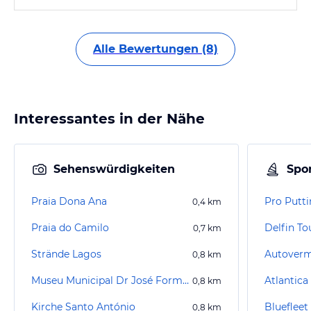
Alle Bewertungen (8)
Interessantes in der Nähe
Sehenswürdigkeiten
Spor
Praia Dona Ana
Pro Putt
0,4
km
Praia do Camilo
Delfin To
0,7
km
Strände Lagos
Autoverm
0,8
km
Museu Municipal Dr José Formosinho
Atlantica
0,8
km
Kirche Santo António
Bluefleet
0,8
km