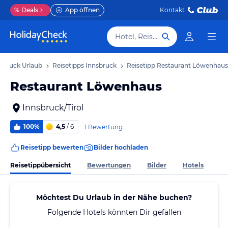
%
Deals
App öffnen
Kontakt
Hotel, Reiseziel
sbruck Urlaub
Reisetipps Innsbruck
Reisetipp Restaurant Löwenhaus
Restaurant Löwenhaus
Innsbruck/Tirol
100%
4,5
/ 6
1 Bewertung
Reisetipp bewerten
Bilder hochladen
Reisetippübersicht
Bewertungen
Bilder
Hotels
Möchtest Du Urlaub in der Nähe buchen?
Folgende Hotels könnten Dir gefallen