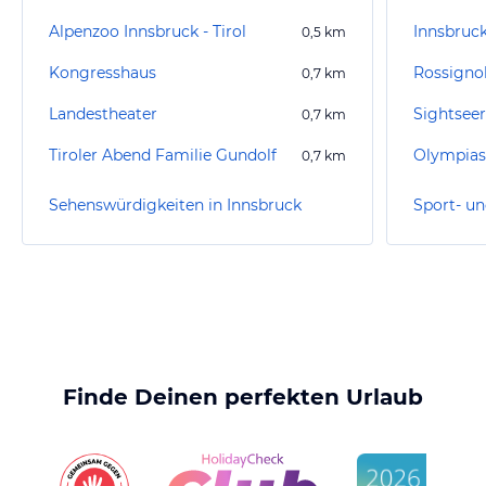
Alpenzoo Innsbruck - Tirol
Innsbruc
0,5
km
Kongresshaus
Rossigno
0,7
km
Landestheater
Sightseer
0,7
km
Tiroler Abend Familie Gundolf
Olympias
0,7
km
Sehenswürdigkeiten in Innsbruck
Finde Deinen perfekten Urlaub