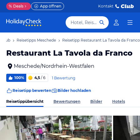
%
Deals
App öffnen
Kontakt
Hotel, Reiseziel
rlaub
Reisetipps Meschede
Reisetipp Restaurant La Tavola da Franco
Restaurant La Tavola da Franco
Meschede/Nordrhein-Westfalen
100%
4,5
/ 6
1 Bewertung
Reisetipp bewerten
Bilder hochladen
Reisetippübersicht
Bewertungen
Bilder
Hotels