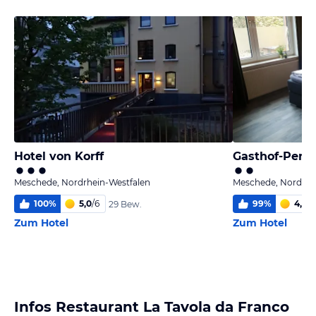
Hotel von Korff
Gasthof-Pens
Meschede, Nordrhein-Westfalen
Meschede, Nordrhe
100
%
5,0
/
6
99
%
4,0
/
6
29 Bew.
Zum Hotel
Zum Hotel
Infos Restaurant La Tavola da Franco