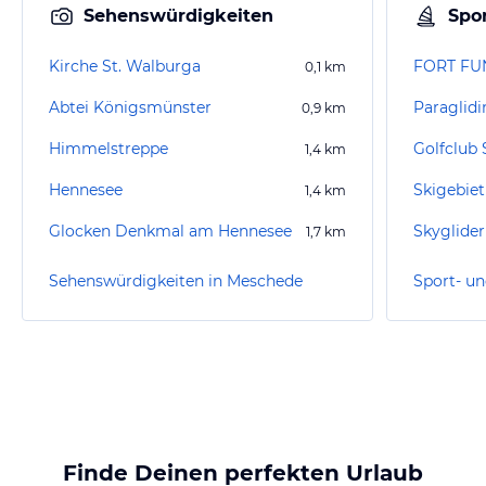
Sehenswürdigkeiten
Spor
Kirche St. Walburga
FORT FUN
0,1
km
Abtei Königsmünster
Paraglidi
0,9
km
Himmelstreppe
Golfclub 
1,4
km
Hennesee
Skigebie
1,4
km
Glocken Denkmal am Hennesee
Skyglider
1,7
km
Sehenswürdigkeiten in Meschede
Finde Deinen perfekten Urlaub