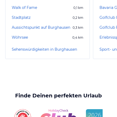
Walk of Fame
Bavaria G
0,1
km
Stadtplatz
0,2
km
Aussichtspunkt auf Burghausen
Golfclub P
0,3
km
Wöhrsee
Erlebniss
0,4
km
Sehenswürdigkeiten in Burghausen
Finde Deinen perfekten Urlaub