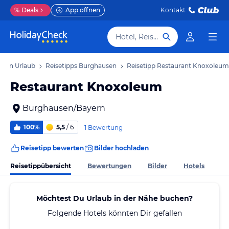
%
Deals
App öffnen
Kontakt
Hotel, Reiseziel
usen Urlaub
Reisetipps Burghausen
Reisetipp Restaurant Knoxoleum
Restaurant Knoxoleum
Burghausen/Bayern
100%
5,5
/ 6
1 Bewertung
Reisetipp bewerten
Bilder hochladen
Reisetippübersicht
Bewertungen
Bilder
Hotels
Möchtest Du Urlaub in der Nähe buchen?
Folgende Hotels könnten Dir gefallen