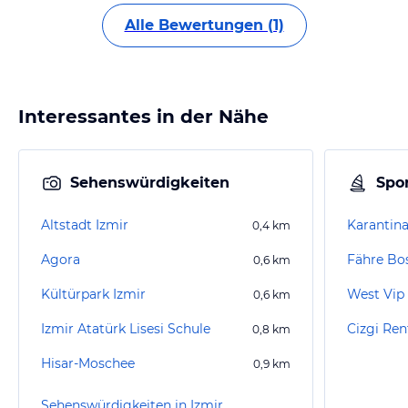
Alle Bewertungen (1)
Interessantes in der Nähe
Sehenswürdigkeiten
Spor
Altstadt Izmir
Karantin
0,4
km
Agora
Fähre Bos
0,6
km
Kültürpark Izmir
West Vip 
0,6
km
Izmir Atatürk Lisesi Schule
Cizgi Ren
0,8
km
Hisar-Moschee
0,9
km
Sehenswürdigkeiten in Izmir