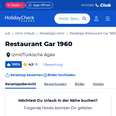
%
Deals
App öffnen
Kontakt
Hotel, Reiseziel
 Urlaub
Izmir Urlaub
Reisetipps Izmir
Reisetipp Restaurant Gar 1960
Restaurant Gar 1960
Izmir/Türkische Ägäis
100%
4,5
/ 6
1 Bewertung
Reisetipp bewerten
Bilder hochladen
Reisetippübersicht
Bewertungen
Bilder
Hotels
Möchtest Du Urlaub in der Nähe buchen?
Folgende Hotels könnten Dir gefallen