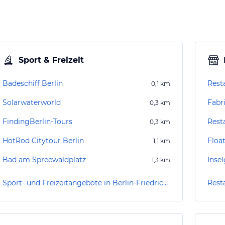
Sport & Freizeit
Badeschiff Berlin
Rest
0,1
km
Solarwaterworld
Fabr
0,3
km
FindingBerlin-Tours
Rest
0,3
km
HotRod Citytour Berlin
Floa
1,1
km
Bad am Spreewaldplatz
Inse
1,3
km
Sport- und Freizeitangebote in Berlin-Friedrichshain-Kreuzberg
Rest