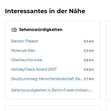
Interessantes in der Nähe
Sehenswürdigkeiten
Ratibor-Theater
0,5
km
Molecule Man
0,5
km
Oberbaumbrücke
0,6
km
HolidayCheck Award 2007
0,6
km
Skulpturenweg Menschenlandschaft Berlin
0,7
km
Sehenswürdigkeiten in Berlin-Friedrichshain-Kreuzberg