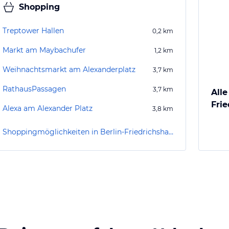
Shopping
Treptower Hallen
0,2
km
Markt am Maybachufer
1,2
km
Weihnachtsmarkt am Alexanderplatz
3,7
km
RathausPassagen
3,7
km
Alle
Fri
Alexa am Alexander Platz
3,8
km
Shoppingmöglichkeiten in Berlin-Friedrichshain-Kreuzberg