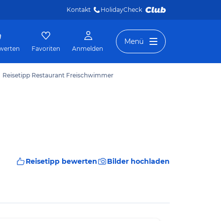
Kontakt
HolidayCheck 
Menü
werten
Favoriten
Anmelden
Reisetipp Restaurant Freischwimmer
Reisetipp bewerten
Bilder hochladen