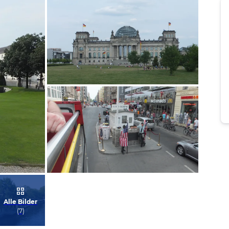
Bild melden
von Susanne
Bild melden
Alle Bilder
von Susanne
(
7
)