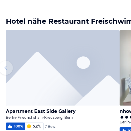
Bild
Bild
Bild
Bild
melden
melden
melden
melden
von Susanne
von Susanne
von Susanne
von Susanne
Hotel nähe Restaurant Freischw
Apartment East Side Gallery
nhow
Berlin-Friedrichshain-Kreuzberg, Berlin
Berlin
100
%
5,2
/
6
7 Bew.
9