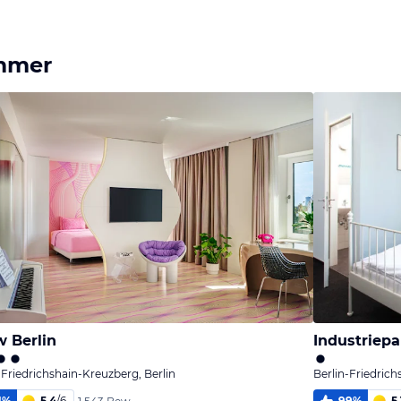
immer
 Berlin
Industriepa
-Friedrichshain-Kreuzberg, Berlin
Berlin-Friedrich
1
%
5,4
/
6
99
%
5,