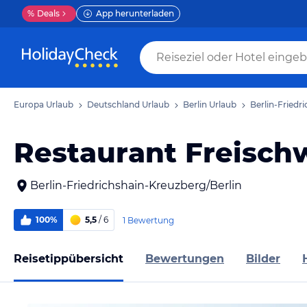
%
Deals
App herunterladen
Europa Urlaub
Deutschland Urlaub
Berlin Urlaub
Berlin-Friedr
Restaurant Freisc
Berlin-Friedrichshain-Kreuzberg/Berlin
100%
5,5
/ 6
1 Bewertung
Reisetippübersicht
Bewertungen
Bilder