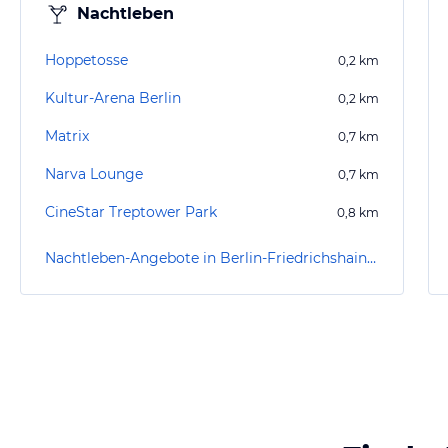
Nachtleben
Hoppetosse
0,2
km
Kultur-Arena Berlin
0,2
km
Matrix
0,7
km
Narva Lounge
0,7
km
CineStar Treptower Park
0,8
km
Nachtleben-Angebote in Berlin-Friedrichshain-Kreuzberg