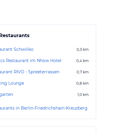
Restaurants
aurant Schwiliko
0,3
km
ics Restaurant im Nhow Hotel
0,4
km
aurant RIVO - Spreeterrassen
0,7
km
ting Lounge
0,8
km
lgarten
1,0
km
aurants in Berlin-Friedrichshain-Kreuzberg