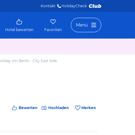
Kontakt
HolidayCheck 
Menü
Hotel bewerten
Favoriten
oliday Inn Berlin - City East Side
Bewerten
Hochladen
Merken