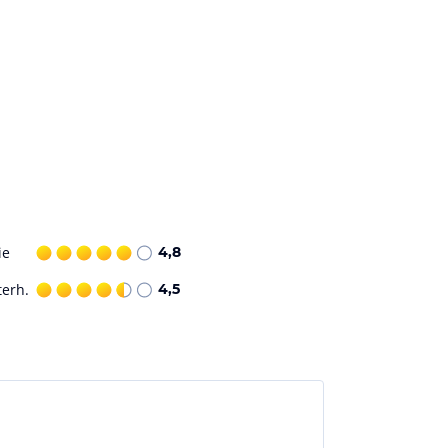
ie
4,8
terh.
4,5