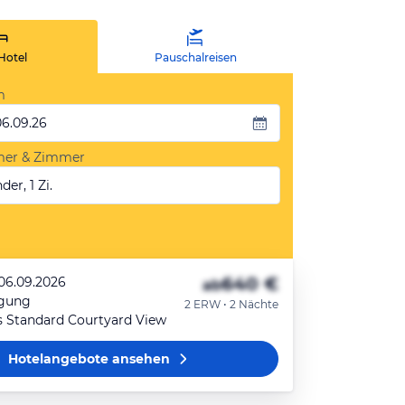
Hotel
Pauschalreisen
m
06.09.26
mer & Zimmer
der, 1 Zi.
640 €
 06.09.2026
ab
egung
2 ERW • 2 Nächte
s Standard Courtyard View
Hotelangebote
ansehen