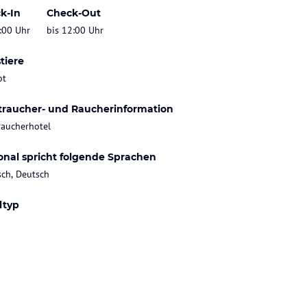
k-In
Check-Out
:00 Uhr
bis 12:00 Uhr
tiere
bt
traucher- und Raucherinformation
raucherhotel
onal spricht folgende Sprachen
sch, Deutsch
ltyp