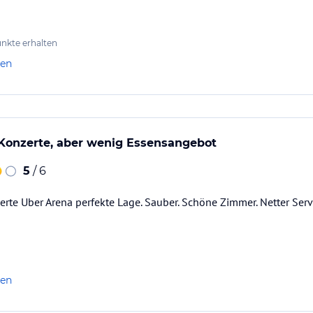
nkte erhalten
len
 Konzerte, aber wenig Essensangebot
5
/ 6
erte Uber Arena perfekte Lage. Sauber. Schöne Zimmer. Netter Serv
len