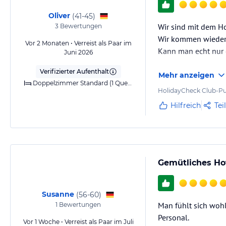
Oliver
(
41-45
)
Sport und Unterhaltung
Wir sind mit dem H
3
Bewertungen
Der Fitnessbereich im Hotel bietet Ihnen kostenfrei die neusten Spo
Wir kommen wieder!
Vor 2 Monaten • Verreist als Paar im
Flatscreen TV an. Der in unmittelbarer Nähe gelegene Fluss „die Spree
Kann man echt nur
Juni 2026
Gern halten wir für Sie Empfehlungen für Jogging-Routen bereit.
Verifizierter Aufenthalt
Mehr anzeigen
Hinweis:
Allgemeine und unverbindliche Hoteliers-/Veranstalter-/K
Doppelzimmer Standard (1 Queensize-Bett)
HolidayCheck Club-Pu
Gewähr und ohne Prüfung durch HolidayCheck. Bitte lies vor der B
jeweiligen Veranstalters.
Hilfreich
Tei
Gemütliches Ho
Susanne
(
56-60
)
Man fühlt sich wohl
1
Bewertungen
Personal.
Vor 1 Woche • Verreist als Paar im Juli