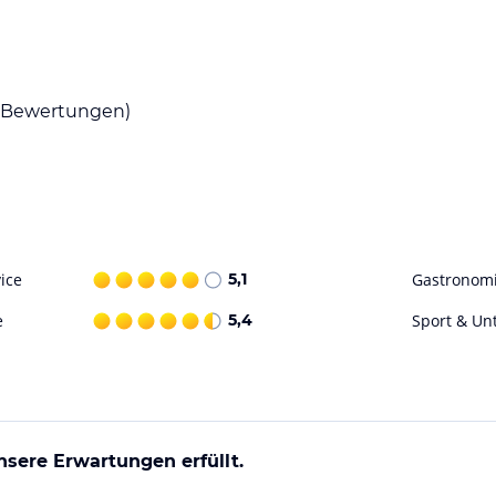
00 m entfernt ist und die Warschauer Strasse
Bewertungen)
ice
5,1
Gastronom
e
5,4
Sport & Un
nn Hotel Berlin City East Side erstmalig in
chend ineinander über und Sie können frei
edia Lounge, mit dem PC an der E-Bar oder im
 Frühstücksbuffet. Lassen Sie sich einfach dort
nsere Erwartungen erfüllt.
nen besondere Kaffeespezialitäten von Starbucks
ervice bis 23:00 Uhr runden das Angebot ab.