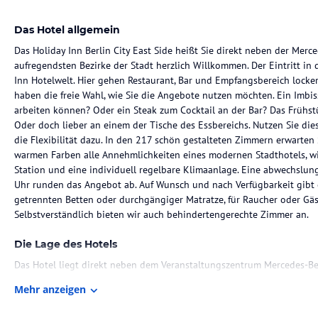
Das Hotel allgemein
Das Holiday Inn Berlin City East Side heißt Sie direkt neben der Mer
aufregendsten Bezirke der Stadt herzlich Willkommen. Der Eintritt in d
Inn Hotelwelt. Hier gehen Restaurant, Bar und Empfangsbereich lock
haben die freie Wahl, wie Sie die Angebote nutzen möchten. Ein Imbis
arbeiten können? Oder ein Steak zum Cocktail an der Bar? Das Frühs
Oder doch lieber an einem der Tische des Essbereichs. Nutzen Sie die
die Flexibilität dazu. In den 217 schön gestalteten Zimmern erwarten
warmen Farben alle Annehmlichkeiten eines modernen Stadthotels, wie
Station und eine individuell regelbare Klimaanlage. Eine abwechslun
Uhr runden das Angebot ab. Auf Wunsch und nach Verfügbarkeit gibt
getrennten Betten oder durchgängiger Matratze, für Raucher oder Gäs
Selbstverständlich bieten wir auch behindertengerechte Zimmer an.
Die Lage des Hotels
Das Hotel liegt direkt neben dem Veranstaltungszentrum Mercedes-Be
der kreativsten und aufregendsten Bezirke der Stadt. Abgesehen von d
Mehr anzeigen
Umgebung, bietet es mit dem Ostbahnhof und dem S- und U-Bahnhof 
schnelle Verkehrsanbindung an die Deutsche Bahn und eine große Aus