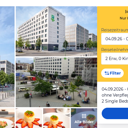
Nur 
Reisezeitrau
04.09.26 - 
Reiseteilneh
2 Erw, 0 Kin
vom Hotelier, Juli 2014
Filter
04.09.2026 -
ohne Verpfl
2 Single Bed
von Tanja, Juli 2017
Alle Bilder
(
211
)