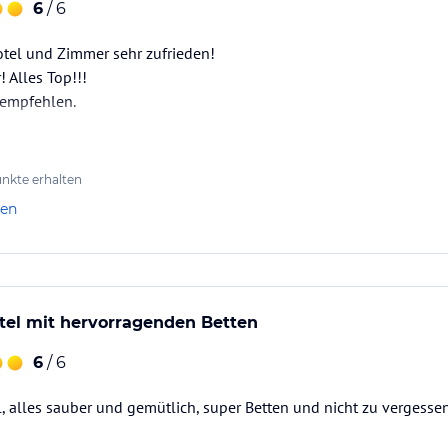
6
/ 6
otel und Zimmer sehr zufrieden!
rtgeräte, einen Wasserspender und einen großen
 Alles Top!!!
“, lädt Sie zum Joggen oder zum Spazieren ein.
 empfehlen.
ataloginformationen. Alle Angaben ohne
nkte erhalten
uchung die verbindlichen
Angebotsdetails
des
len
tel mit hervorragenden Betten
6
/ 6
, alles sauber und gemütlich, super Betten und nicht zu vergessen