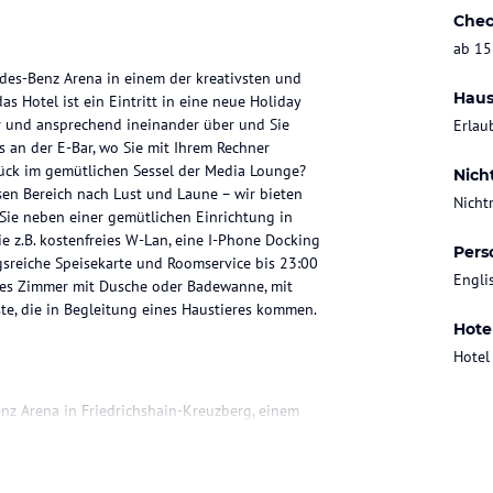
Chec
ab 15
cedes-Benz Arena in einem der kreativsten und
Haus
as Hotel ist ein Eintritt in eine neue Holiday
er und ansprechend ineinander über und Sie
Erlau
s an der E-Bar, wo Sie mit Ihrem Rechner
tück im gemütlichen Sessel der Media Lounge?
Nich
sen Bereich nach Lust und Laune – wir bieten
Nicht
 Sie neben einer gemütlichen Einrichtung in
 z.B. kostenfreies W-Lan, eine I-Phone Docking
Pers
gsreiche Speisekarte und Roomservice bis 23:00
Engli
 es Zimmer mit Dusche oder Badewanne, mit
te, die in Begleitung eines Haustieres kommen.
Hote
Hotel
nz Arena in Friedrichshain-Kreuzberg, einem
en vielen interessanten Zielen in der direkten
Warschauer Strasse eine hervorragende und
wahl an öffentlichen Verkehrsmittel. Beide