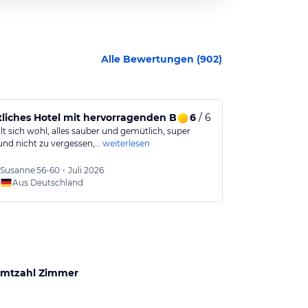
Alle Bewertungen (
902
)
iches Hotel mit hervorragenden Betten
6
/ 6
Prima Lage 
t sich wohl, alles sauber und gemütlich, super
Gute Lage. Für
und nicht zu vergessen,…
weiterlesen
Schöne Zimmer.
Susanne
56-60
•
Juli 2026
Carste
Aus Deutschland
Aus
mtzahl Zimmer