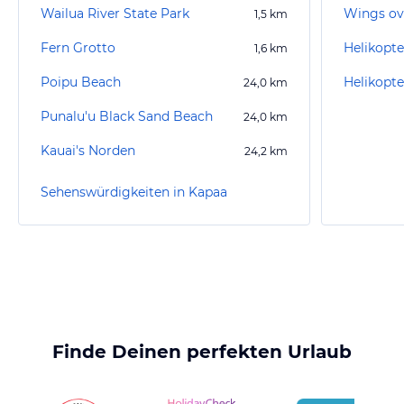
Wailua River State Park
Wings ov
1,5
km
Fern Grotto
1,6
km
Poipu Beach
Helikopte
24,0
km
Punalu'u Black Sand Beach
24,0
km
Kauai's Norden
24,2
km
Sehenswürdigkeiten in Kapaa
Finde Deinen perfekten Urlaub