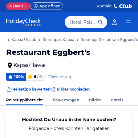
%
Deals
App öffnen
Kontakt
Hotel, Reiseziel
aub
Kapaa Urlaub
Reisetipps Kapaa
Reisetipp Restaurant Eggbert's
Restaurant Eggbert's
Kapaa/Hawaii
100%
6
/ 6
1 Bewertung
Reisetipp bewerten
Bilder hochladen
Reisetippübersicht
Bewertungen
Bilder
Hotels
Möchtest Du Urlaub in der Nähe buchen?
Folgende Hotels könnten Dir gefallen