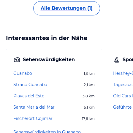
Alle Bewertungen (1)
Interessantes in der Nähe
Sehenswürdigkeiten
Spor
Guanabo
Hershey-
1,3
km
Strand Guanabo
Tagesaus
2,1
km
Playas del Este
Old Cars
3,8
km
Santa Maria del Mar
6,1
km
Fischerort Cojimar
17,6
km
Sehenswürdigkeiten in Guanabo