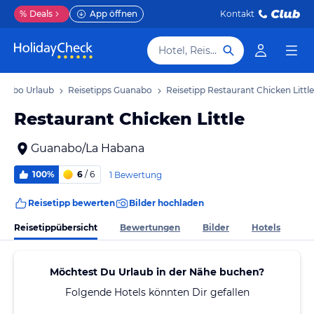
%
Deals
App öffnen
Kontakt
Hotel, Reiseziel
nabo Urlaub
Reisetipps Guanabo
Reisetipp Restaurant Chicken Little
Restaurant Chicken Little
Guanabo/La Habana
100%
6
/ 6
1 Bewertung
Reisetipp bewerten
Bilder hochladen
Reisetippübersicht
Bewertungen
Bilder
Hotels
Möchtest Du Urlaub in der Nähe buchen?
Folgende Hotels könnten Dir gefallen