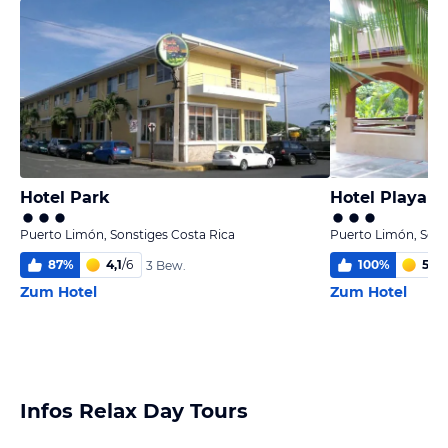
Hotel Park
Hotel Playa W
Puerto Limón, Sonstiges Costa Rica
Puerto Limón, Sons
87
%
4,1
/
6
100
%
5,1
/
6
3 Bew.
Zum Hotel
Zum Hotel
Infos Relax Day Tours