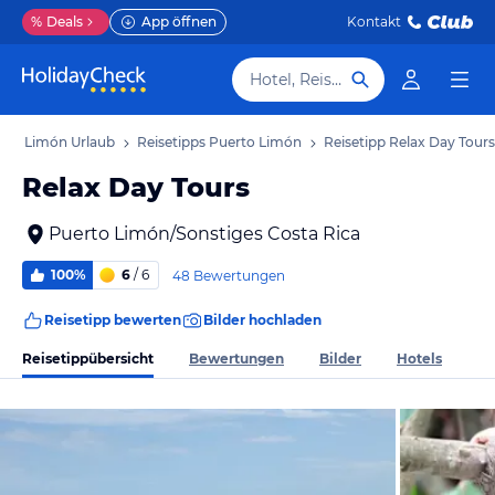
%
Deals
App öffnen
Kontakt
Hotel, Reiseziel
rto Limón Urlaub
Reisetipps Puerto Limón
Reisetipp Relax Day Tours
Relax Day Tours
Puerto Limón/Sonstiges Costa Rica
100%
6
/ 6
48 Bewertungen
Reisetipp bewerten
Bilder hochladen
Reisetippübersicht
Bewertungen
Bilder
Hotels