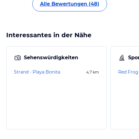
Alle Bewertungen (48)
Interessantes in der Nähe
Sehenswürdigkeiten
Spor
Strand - Playa Bonita
Red Frog
4,7
km