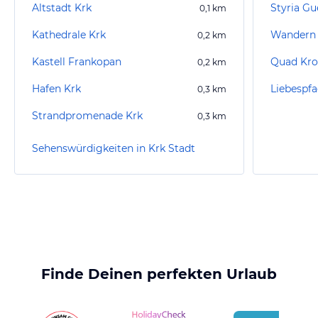
Altstadt Krk
Styria Gu
0,1
km
Kathedrale Krk
Wandern 
0,2
km
Kastell Frankopan
Quad Kro
0,2
km
Hafen Krk
Liebespf
0,3
km
Strandpromenade Krk
0,3
km
Sehenswürdigkeiten in Krk Stadt
Finde Deinen perfekten Urlaub