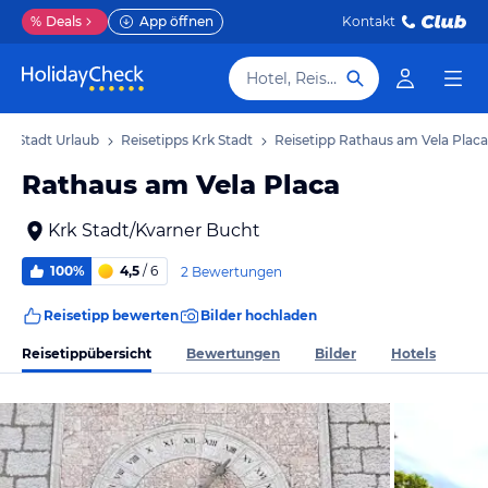
%
Deals
App öffnen
Kontakt
Hotel, Reiseziel
rk Stadt Urlaub
Reisetipps Krk Stadt
Reisetipp Rathaus am Vela Placa
Rathaus am Vela Placa
Krk Stadt/Kvarner Bucht
100%
4,5
/ 6
2 Bewertungen
Reisetipp bewerten
Bilder hochladen
Reisetippübersicht
Bewertungen
Bilder
Hotels