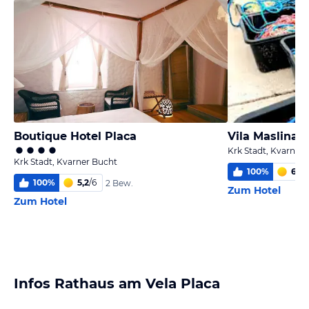
Boutique Hotel Placa
Vila Maslina
Krk Stadt, Kvarner
Krk Stadt, Kvarner Bucht
100
%
6,0
/
100
%
5,2
/
6
2 Bew.
Zum Hotel
Zum Hotel
Infos Rathaus am Vela Placa