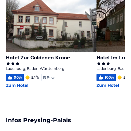
Hotel Zur Goldenen Krone
Hotel Im Lust
Ladenburg, Baden-Württemberg
Ladenburg, Baden
90
%
5,1
/
6
100
%
5,0
/
15 Bew.
Zum Hotel
Zum Hotel
Infos Preysing-Palais