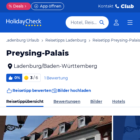
%
Deals
App öffnen
Kontakt
Hotel, Reiseziel
Ladenburg Urlaub
Reisetipps Ladenburg
Reisetipp Preysing-Palais
Preysing-Palais
Ladenburg/Baden-Württemberg
0%
3
/ 6
1 Bewertung
Reisetipp bewerten
Bilder hochladen
Reisetippübersicht
Bewertungen
Bilder
Hotels