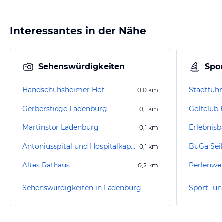
Interessantes in der Nähe
Sehenswürdigkeiten
Spor
Handschuhsheimer Hof
Stadtfüh
0,0
km
Gerberstiege Ladenburg
0,1
km
Martinstor Ladenburg
Erlebnis
0,1
km
Antoniusspital und Hospitalkapelle
BuGa Seil
0,1
km
Altes Rathaus
Perlenwe
0,2
km
Sehenswürdigkeiten in Ladenburg