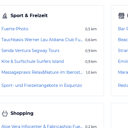
Sport & Freizeit
Fuerte-Photo
Bar 
0,5
km
Tauchbasis Werner Lau Aldiana Club Fuerteventura
Beac
0,6
km
Senda Ventura Segway Tours
Stra
0,9
km
Kite & Surfschule Surfers Island
Emil
0,9
km
Massagepraxis Relax&Nature im Iberostar Hotel Fuerteventura Palace
Mar
1,0
km
Sport- und Freizeitangebote in Esquinzo
Rest
Shopping
Aloe Vera Infocenter & Fabricashop Fuerteventura - Playa de Esquinzo
0,2
km