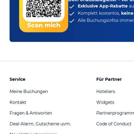
Exklusive App-Rabatte
au
Komplett kostenlos,
kein
Alle Buchungsinfos immer 
Scan mich
Service
Für Partner
Meine Buchungen
Hoteliers
Kontakt
Widgets
Fragen & Antworten
Partnerprogram
Deal-Alarm, Gutscheine uvm.
Code of Conduct