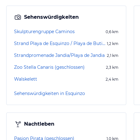
Sehenswürdigkeiten
Skulpturengruppe Caminos
0,6
km
Strand Playa de Esquinzo / Playa de Butihondo
1,2
km
Strandpromenade Jandia/Playa de Jandia
2,1
km
Zoo Stella Canaris (geschlossen)
2,3
km
Walskelett
2,4
km
Sehenswürdigkeiten in Esquinzo
Nachtleben
Pasion Pirata (geschlossen)
1,0
km