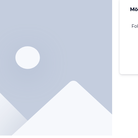
Mö
Fo