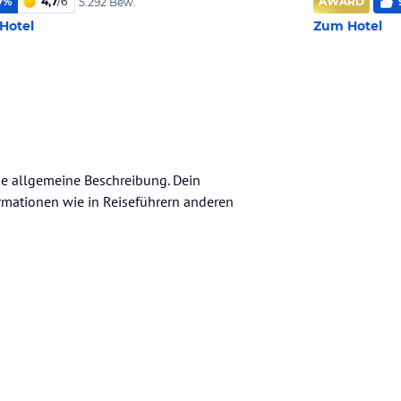
7
%
4,7
/
6
AWARD
5.292 Bew.
Hotel
Zum Hotel
ine allgemeine Beschreibung. Dein
nformationen wie in Reiseführern anderen