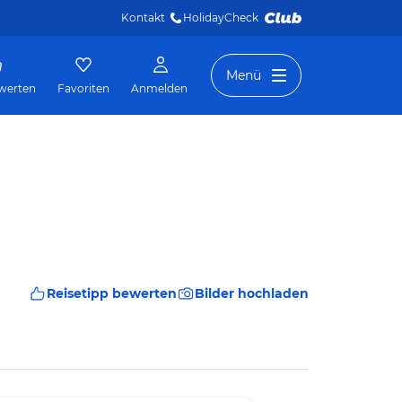
Kontakt
HolidayCheck 
Menü
werten
Favoriten
Anmelden
Reisetipp bewerten
Bilder hochladen