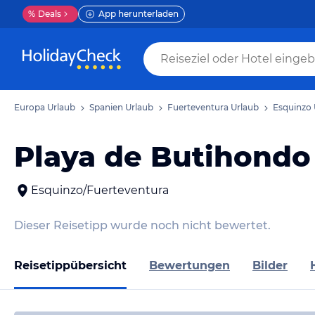
%
Deals
App herunterladen
Europa Urlaub
Spanien Urlaub
Fuerteventura Urlaub
Esquinzo 
Playa de Butihondo
Esquinzo/Fuerteventura
Dieser Reisetipp wurde noch nicht bewertet.
Reisetippübersicht
Bewertungen
Bilder