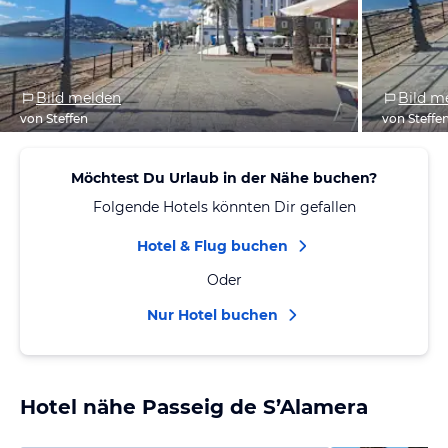
Bild melden
Bild m
von Steffen
von Steffe
Möchtest Du Urlaub in der Nähe buchen?
Folgende Hotels könnten Dir gefallen
Hotel & Flug buchen
Oder
Nur Hotel buchen
Hotel nähe Passeig de S’Alamera