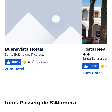
Buenavista Hostal
Hostal Rey
Santa Eulària des Riu, Ibiza
Santa Eulària des Ri
100
%
4,8
/
6
2 Bew.
100
%
5
/
6
Zum Hotel
Zum Hotel
Infos Passeig de S’Alamera