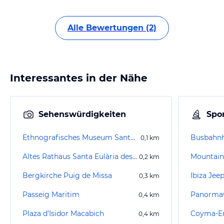
Alle Bewertungen (2)
Interessantes in der Nähe
Sehenswürdigkeiten
Spor
Ethnografisches Museum Santa Eulalia del Río
Busbahnh
0,1
km
Altes Rathaus Santa Eulària des Riu
0,2
km
Bergkirche Puig de Missa
Ibiza Jeep
0,3
km
Passeig Maritim
Panorma
0,4
km
Plaza d’Isidor Macabich
Coyma-En
0,4
km