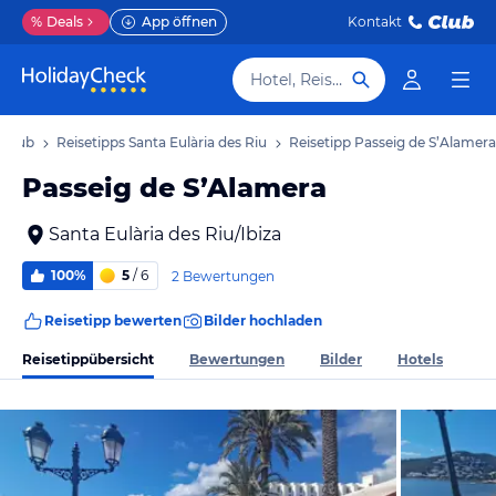
%
Deals
App öffnen
Kontakt
Hotel, Reiseziel
Urlaub
Reisetipps Santa Eulària des Riu
Reisetipp Passeig de S’Alamera
Passeig de S’Alamera
Santa Eulària des Riu/Ibiza
100%
5
/ 6
2 Bewertungen
Reisetipp bewerten
Bilder hochladen
Reisetippübersicht
Bewertungen
Bilder
Hotels