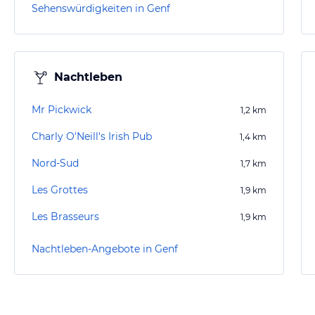
Sehenswürdigkeiten in Genf
Nachtleben
Mr Pickwick
1,2
km
Charly O'Neill's Irish Pub
1,4
km
Nord-Sud
1,7
km
Les Grottes
1,9
km
Les Brasseurs
1,9
km
Nachtleben-Angebote in Genf