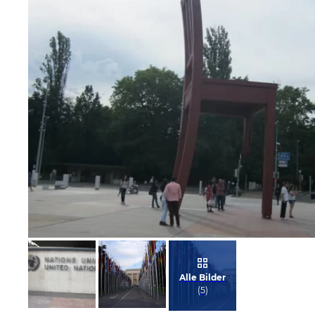
Bild melden
von Erich
Alle Bilder
(
5
)