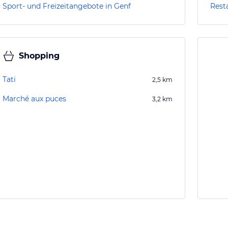
Sport- und Freizeitangebote in Genf
Rest
Shopping
Tati
2,5
km
Marché aux puces
3,2
km