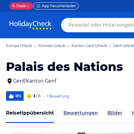
%
Deals
App herunterladen
Europa Urlaub
Schweiz Urlaub
Kanton Genf Urlaub
Genf Urlau
Palais des Nations
Genf/Kanton Genf
0%
3
/ 6
1 Bewertung
Reisetippübersicht
Bewertungen
Bilder