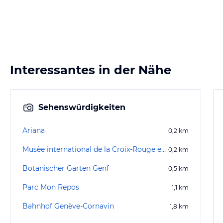
Interessantes in der Nähe
Sehenswürdigkeiten
Ariana
0,2
km
Musèe international de la Croix-Rouge et du Croissant-Rouge
0,2
km
Botanischer Garten Genf
0,5
km
Parc Mon Repos
1,1
km
Bahnhof Genève-Cornavin
1,8
km