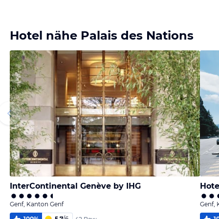
Bild
Bild
melden
melden
von Erich
von Оля
Hotel nähe Palais des Nations
InterContinental Genève by IHG
Hote
Genf, Kanton Genf
Genf, 
100
%
5,7
/
6
1