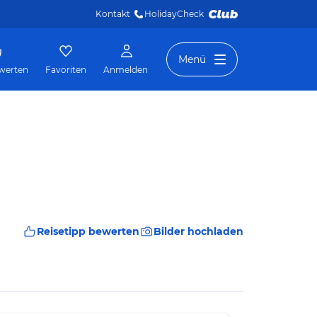
Kontakt
HolidayCheck 
Menü
werten
Favoriten
Anmelden
Reisetipp bewerten
Bilder hochladen