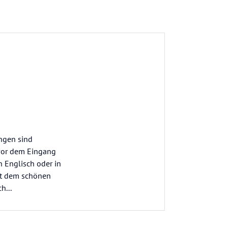
ngen sind
 vor dem Eingang
 Englisch oder in
it dem schönen
h...