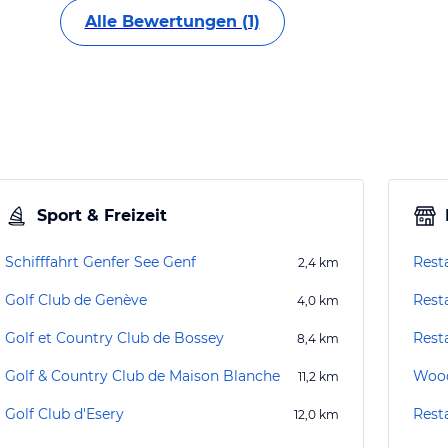
Alle Bewertungen (1)
Sport & Freizeit
Schifffahrt Genfer See Genf
Rest
2,4
km
Golf Club de Genève
Rest
4,0
km
Golf et Country Club de Bossey
Rest
8,4
km
Golf & Country Club de Maison Blanche
Woo
11,2
km
Golf Club d'Esery
Rest
12,0
km