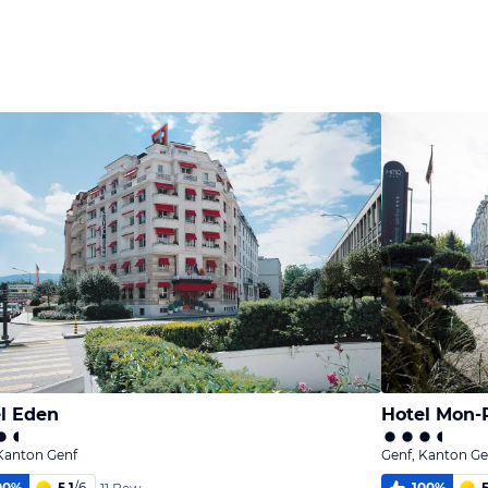
l Eden
Hotel Mon-
Kanton Genf
Genf, Kanton Ge
00
%
5,1
/
6
100
%
5