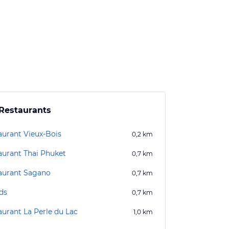
Restaurants
aurant Vieux-Bois
0,2
km
aurant Thai Phuket
0,7
km
aurant Sagano
0,7
km
ds
0,7
km
aurant La Perle du Lac
1,0
km