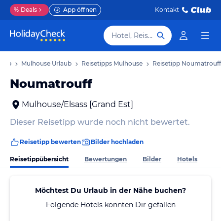
%
Deals
App öffnen
Kontakt
Hotel, Reiseziel
laub
Mulhouse Urlaub
Reisetipps Mulhouse
Reisetipp Noumatrouff
Noumatrouff
Mulhouse/Elsass [Grand Est]
Dieser Reisetipp wurde noch nicht bewertet.
Reisetipp bewerten
Bilder hochladen
Reisetippübersicht
Bewertungen
Bilder
Hotels
Möchtest Du Urlaub in der Nähe buchen?
Folgende Hotels könnten Dir gefallen