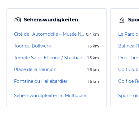
Sehenswürdigkeiten
Spor
Cité de l'Automobile – Musée National
Le Parc d
0,4
km
Tour du Bollwerk
Balinea 
1,5
km
Temple Saint-Etienne / Stephanskirche
1,5
km
Place de la Réunion
1,6
km
Fontaine du Hallebardier
Golf de 
1,6
km
Sehenswürdigkeiten in Mulhouse