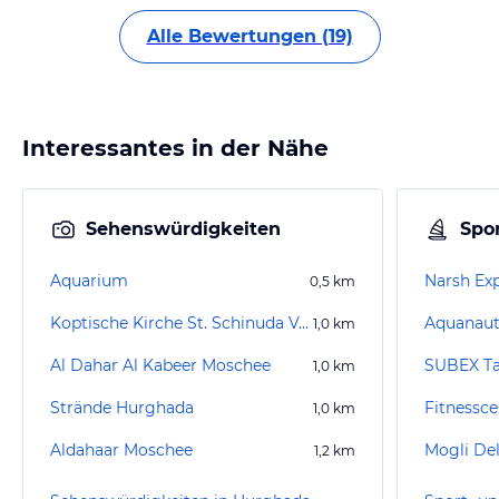
Alle Bewertungen (19)
Interessantes in der Nähe
Sehenswürdigkeiten
Spor
Aquarium
Narsh Exp
0,5
km
Koptische Kirche St. Schinuda Vater der Eremiten
Aquanaut
1,0
km
Al Dahar Al Kabeer Moschee
SUBEX Ta
1,0
km
Strände Hurghada
Fitnessce
1,0
km
Aldahaar Moschee
Mogli Del
1,2
km