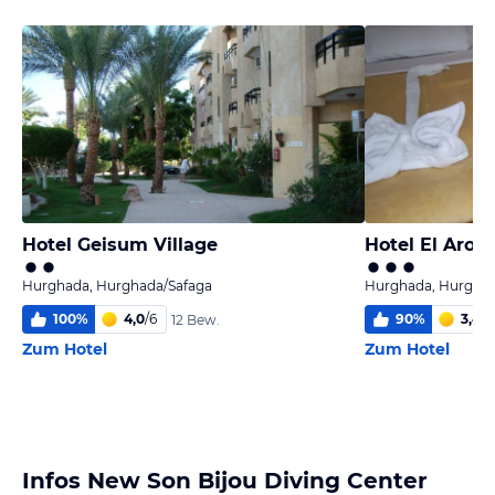
Hotel Geisum Village
Hotel El Aros
Hurghada, Hurghada/Safaga
Hurghada, Hurghad
100
%
4,0
/
6
90
%
3,4
/
6
12 Bew.
Zum Hotel
Zum Hotel
Infos New Son Bijou Diving Center