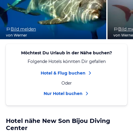
Bild melden
Bild m
von Werner
von Werne
Möchtest Du Urlaub in der Nähe buchen?
Folgende Hotels könnten Dir gefallen
Hotel & Flug buchen
Oder
Nur Hotel buchen
Hotel nähe New Son Bijou Diving
Center