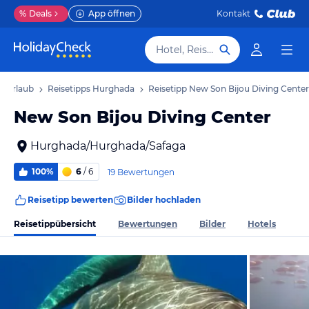
%
Deals
App öffnen
Kontakt
Hotel, Reiseziel
a Urlaub
Reisetipps Hurghada
Reisetipp New Son Bijou Diving Center
New Son Bijou Diving Center
Hurghada/Hurghada/Safaga
100%
6
/ 6
19 Bewertungen
Reisetipp bewerten
Bilder hochladen
Reisetippübersicht
Bewertungen
Bilder
Hotels