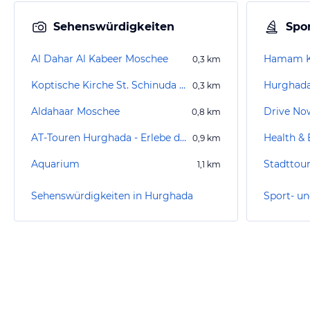
Sehenswürdigkeiten
Spor
Al Dahar Al Kabeer Moschee
Hamam Ka
0,3
km
Koptische Kirche St. Schinuda Vater der Eremiten
Hurghada
0,3
km
Aldahaar Moschee
Drive No
0,8
km
AT-Touren Hurghada - Erlebe dein Ägypten!
0,9
km
Aquarium
1,1
km
Sehenswürdigkeiten in Hurghada