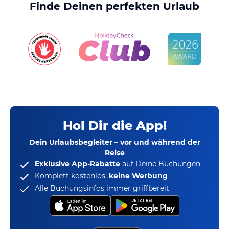
Finde Deinen perfekten Urlaub
Hol Dir die App!
Dein Urlaubsbegleiter – vor und während der
Reise
Exklusive App-Rabatte
auf Deine Buchungen
Komplett kostenlos,
keine Werbung
Alle Buchungsinfos immer griffbereit