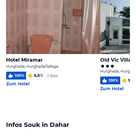
Hotel Miramar
Old Vic Villag
Hurghada, Hurghada/Safaga
Hurghada, Hurghad
100
%
6,0
/
6
2 Bew.
100
%
5,9
/
Zum Hotel
Zum Hotel
Infos Souk in Dahar