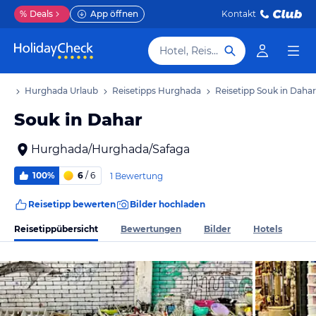
%
Deals
App öffnen
Kontakt
Hotel, Reiseziel
aub
Hurghada Urlaub
Reisetipps Hurghada
Reisetipp Souk in Dahar
Souk in Dahar
Hurghada/Hurghada/Safaga
100%
6
/ 6
1 Bewertung
Reisetipp bewerten
Bilder hochladen
Reisetippübersicht
Bewertungen
Bilder
Hotels