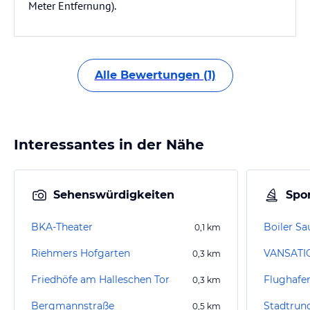
Meter Entfernung).
Alle Bewertungen (1)
Interessantes in der Nähe
Sehenswürdigkeiten
Spor
BKA-Theater
Boiler Sa
0,1
km
Riehmers Hofgarten
0,3
km
Friedhöfe am Halleschen Tor
0,3
km
Bergmannstraße
0,5
km