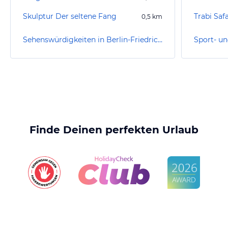
Skulptur Der seltene Fang
Trabi Safa
0,5
km
Sehenswürdigkeiten in Berlin-Friedrichshain-Kreuzberg
Finde Deinen perfekten Urlaub