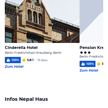
Cinderella Hotel
Pension Kreu
Berlin-Friedrichshain-Kreuzberg, Berlin
Berlin-Friedrichsha
100
%
5,8
/
6
76 Bew.
100
%
3,5
/
Zum Hotel
Zum Hotel
Infos Nepal Haus