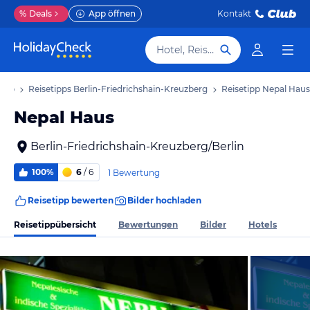
%
Deals
App öffnen
Kontakt
Hotel, Reiseziel
laub
Reisetipps Berlin-Friedrichshain-Kreuzberg
Reisetipp Nepal Haus
Nepal Haus
Berlin-Friedrichshain-Kreuzberg/Berlin
100%
6
/ 6
1 Bewertung
Reisetipp bewerten
Bilder hochladen
Reisetippübersicht
Bewertungen
Bilder
Hotels