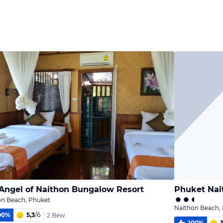
Bild
Bild
Bild
melden
melden
melden
von Karin
von Karin
von Karin
Angel of Naithon Bungalow Resort
Phuket Nai
on Beach, Phuket
Naithon Beach,
00
%
5,3
/
6
2 Bew.
100
%
3