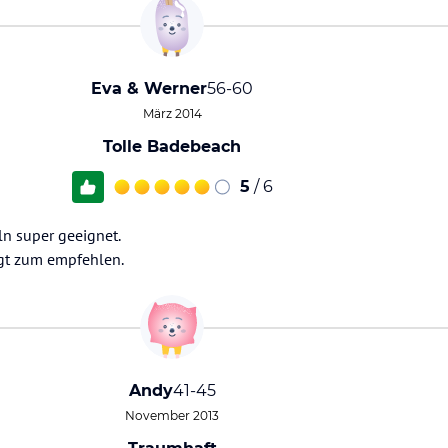
Eva & Werner
56-60
März 2014
Tolle Badebeach
5
/ 6
 super geeignet.
gt zum empfehlen.
Andy
41-45
November 2013