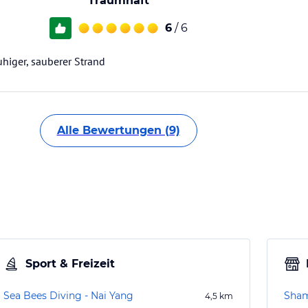
Traumhaft
6
/ 6
higer, sauberer Strand
Alle Bewertungen (9)
Sport & Freizeit
Sea Bees Diving - Nai Yang
Sha
4,5
km