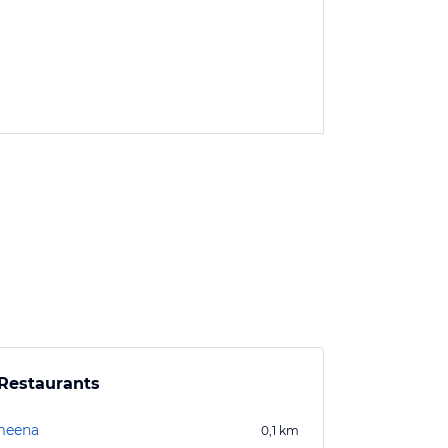
Restaurants
meena
0,1
km