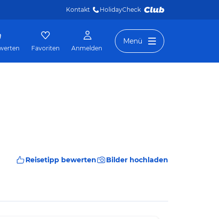
Kontakt
HolidayCheck 
Menü
werten
Favoriten
Anmelden
Reisetipp bewerten
Bilder hochladen