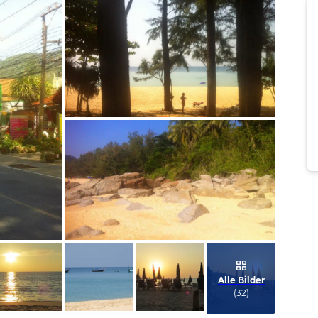
Bild melden
von Silvia
Bild melden
von Silvia
Alle Bilder
(
32
)