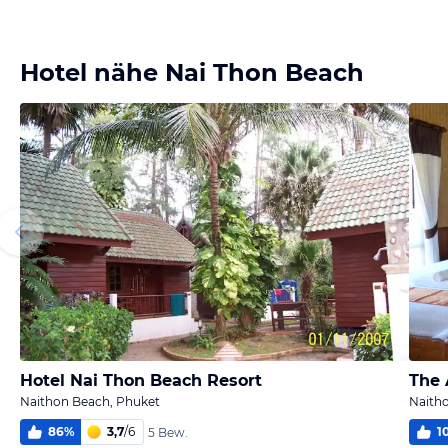
Bild
Bild
Bild
Bild
melden
melden
melden
melden
von Silvia
von Silvia
von Karin
von Karin
Hotel nähe Nai Thon Beach
Hotel Nai Thon Beach Resort
The 
Naithon Beach, Phuket
Naith
86
%
3,7
/
6
1
5 Bew.