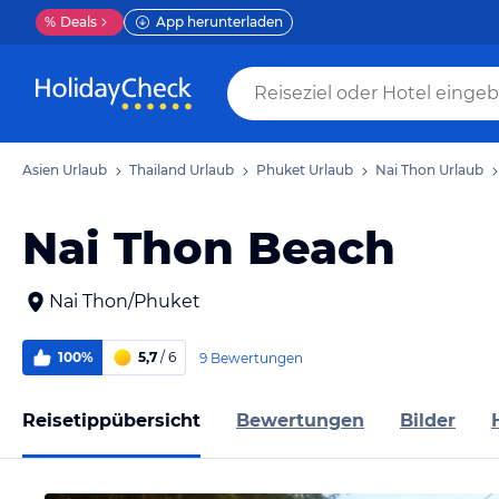
%
Deals
App herunterladen
Asien Urlaub
Thailand Urlaub
Phuket Urlaub
Nai Thon Urlaub
Nai Thon Beach
Nai Thon/Phuket
100%
5,7
/ 6
9 Bewertungen
Reisetippübersicht
Bewertungen
Bilder