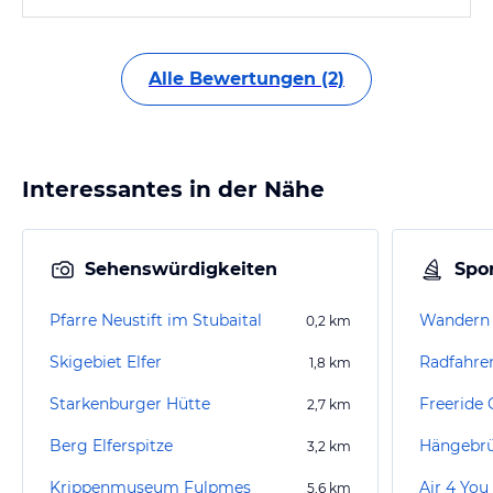
Alle Bewertungen (2)
Interessantes in der Nähe
Sehenswürdigkeiten
Spor
Pfarre Neustift im Stubaital
Wandern S
0,2
km
Skigebiet Elfer
Radfahren
1,8
km
Starkenburger Hütte
Freeride 
2,7
km
Berg Elferspitze
3,2
km
Krippenmuseum Fulpmes
Air 4 Yo
5,6
km