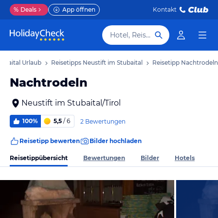
%
Deals
App öffnen
Kontakt
Hotel, Reiseziel
tubaital Urlaub
Reisetipps Neustift im Stubaital
Reisetipp Nachtrodeln
Nachtrodeln
Neustift im Stubaital/Tirol
100%
5,5
/ 6
2 Bewertungen
Reisetipp bewerten
Bilder hochladen
Reisetippübersicht
Bewertungen
Bilder
Hotels