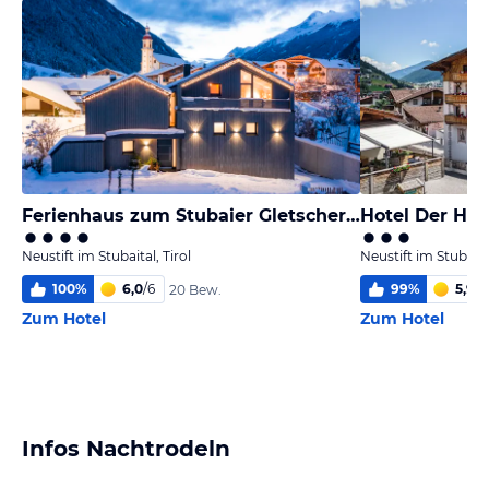
Ferienhaus zum Stubaier Gletscher - Dorf
Hotel Der Hof
Neustift im Stubaital, Tirol
Neustift im Stubaital
100
%
6,0
/
6
99
%
5,9
/
6
20 Bew.
Zum Hotel
Zum Hotel
Infos Nachtrodeln