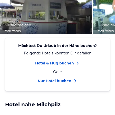
Bild melden
Bild m
von Adere
von Adere
Möchtest Du Urlaub in der Nähe buchen?
Folgende Hotels könnten Dir gefallen
Hotel & Flug buchen
Oder
Nur Hotel buchen
Hotel nähe Milchpilz