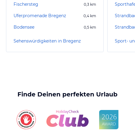
Fischersteg
Sporthaf
0,3
km
Uferpromenade Bregenz
Strandba
0,4
km
Bodensee
Strandba
0,5
km
Sehenswürdigkeiten in Bregenz
Finde Deinen perfekten Urlaub