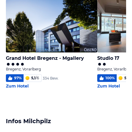
Grand Hotel Bregenz - Mgallery
Studio 17
Bregenz, Vorarlberg
Bregenz, Vorarlber
97
%
5,1
/
6
100
%
5,7
/
334 Bew.
Zum Hotel
Zum Hotel
Infos Milchpilz