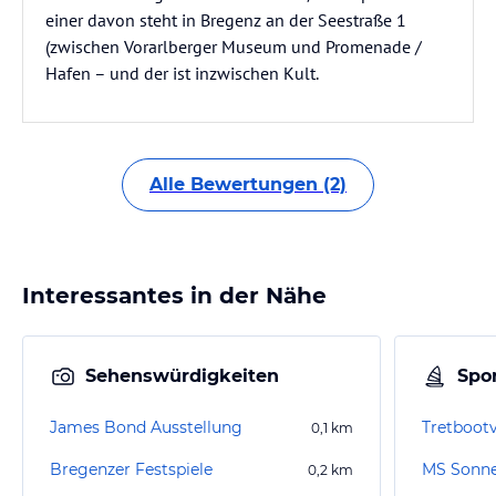
einer davon steht in Bregenz an der Seestraße 1
(zwischen Vorarlberger Museum und Promenade /
Hafen – und der ist inzwischen Kult.
Alle Bewertungen (2)
Interessantes in der Nähe
Sehenswürdigkeiten
Spor
James Bond Ausstellung
Tretbootv
0,1
km
Bregenzer Festspiele
MS Sonne
0,2
km