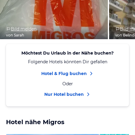
Bild melden
Bild m
von Sarah
von Belind
Möchtest Du Urlaub in der Nähe buchen?
Folgende Hotels könnten Dir gefallen
Hotel & Flug buchen
Oder
Nur Hotel buchen
Hotel nähe Migros