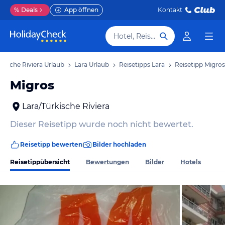
%
Deals
App öffnen
Kontakt
Hotel, Reiseziel
rkische Riviera Urlaub
Lara Urlaub
Reisetipps Lara
Reisetipp Migros
Migros
Lara/Türkische Riviera
Dieser Reisetipp wurde noch nicht bewertet.
Reisetipp bewerten
Bilder hochladen
Reisetippübersicht
Bewertungen
Bilder
Hotels