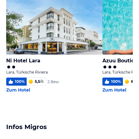
Ni Hotel Lara
Azuu Boutiqu
Lara, Türkische Riviera
Lara, Türkische Rivi
100
%
5,5
/
6
100
%
6
/
6
2 Bew.
Zum Hotel
Zum Hotel
Infos Migros