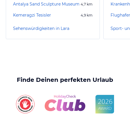
Antalya Sand Sculpture Museum
4,7
km
Kemeragzi Tesisler
Flughafen
4,9
km
Sehenswürdigkeiten in Lara
Sport- un
Finde Deinen perfekten Urlaub