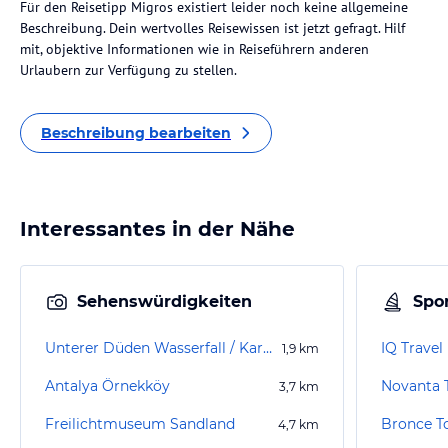
Für den Reisetipp Migros existiert leider noch keine allgemeine
Beschreibung. Dein wertvolles Reisewissen ist jetzt gefragt. Hilf
mit, objektive Informationen wie in Reiseführern anderen
Urlaubern zur Verfügung zu stellen.
Beschreibung bearbeiten
Interessantes in der Nähe
Sehenswürdigkeiten
Spor
Unterer Düden Wasserfall / Karpuzkaldiran Şelalesi
IQ Travel
1,9
km
Antalya Örnekköy
Novanta T
3,7
km
Freilichtmuseum Sandland
Bronce T
4,7
km