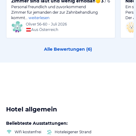
Zimmer sind laut und wenig erholsam für Zahnarztbes
3
/ 6
Nied
Personal freundlich und zuvorkommend
Ein s
Zimmer für jemanden der zur Zahnbehandlung
Perso
kommt…
weiterlesen
Der A
Oliver
56-60
•
Juli 2026
Aus Österreich
Alle Bewertungen (
6
)
Hotel allgemein
Beliebteste Ausstattungen:
Wifi kostenfrei
Hoteleigener Strand