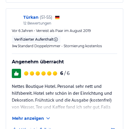
Türkan
(
51-55
)
12
Bewertungen
Vor 6 Jahren • Verreist als Paar im August 2019
Verifizierter Aufenthalt
Standard Doppelzimmer - Stornierung kostenlos
Angenehm überracht
6
/ 6
Nettes Boutique Hotel. Personal sehr nett und
hilfsbereit. Hotel sehr schön in der Einrichtung und
Dekoration. Frühstück und die Ausgabe (kostenfrei)
von Wasser, Tee und Kaffee fand ich sehr gut. Falls
jemand zum Stand möchte, das Hotel hat eine
Mehr anzeigen
Vereinbarung (kostenfrei) mit dem Gaga Beach inkl.
Standliegen und sehr klares Wasser. Ein kleines