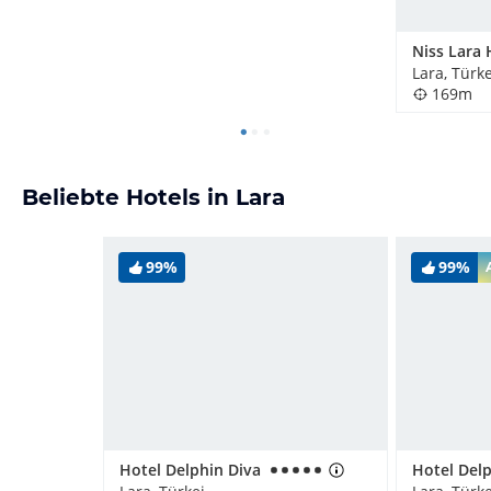
Niss Lara 
Lara, Türke
169m
Beliebte Hotels in Lara
99%
99%
Hotel Delphin Diva