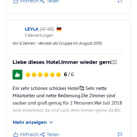
Hilfreich
Teilen
Restaurant ist auch vorhanden.
LEYLA
(
41-45
)
5
Bewertungen
Vor 6 Jahren • Verreist als Gruppe im August 2019
Liebe dieses Hotel.Immer wieder gern👍🏻
6
/ 6
Ein sehr schönes schickes Hotel🥰 Sehr nette
Mitarbeiter und nette Bedienung.Die Zimmer sind
sauber und groß genug für 2 Personen.War Juli 2018
zum erstenmal da und seid dem immer gerne da.Bis
heute war ich 4 mal da.Privat.Einfach zum
Mehr anzeigen
ausschalten.Auch die Gäste sind angenehm.Bis jetzt
hat mich da nichts gestört.Liebe es einfach🥰
Hilfreich
Teilen