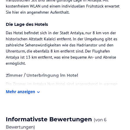
kostenfreiem WLAN und einem individuellen Frühstück erwartet
Sie hier ein angenehmer Aufenthalt.
Die Lage des Hotels
Das Hotel befindet sich in der Stadt Antalya, nur 8 km von der
historischen Altstadt Kaleici entfernt. In der Umgebung gibt es
zahlreiche Sehenswürdigkeiten wie das Hadrianstor und den
Uhrenturm, die ebenfalls 8 km entfernt sind. Der Flughafen
Antalya ist 13 km entfernt, was eine bequeme An- und Abreise
ermöglicht.
Zimmer / Unterbringung im Hotel
Die Zimmer im Antalya Nun Hotel sind ansprechend in warmen
Farben gestaltet. Sie sind mit einer Klimaanlage, einem Flachbild-
Mehr anzeigen
Sat-TV und einer Minibar ausgestattet. Darüber hinaus verfügen
sie über ein eigenes Bad mit Hausschuhen und kostenfreien
Pflegeprodukten, sodass Sie sich rundum wohlfühlen können.
Informativste Bewertungen
(von
6
Gastronomie im Hotel
Bewertungen)
Ein individuelles Frühstück wird jeden Morgen im Hotel serviert,