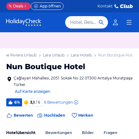
%
Deals
App öffnen
Kontakt
Hotel, Reiseziel
ische Riviera Urlaub
Lara Urlaub
Lara Hotels
Nun Boutique Hotel
Nun Boutique Hotel
Çağlayan Mahallesi, 2051. Sokak No 22 07300 Antalya Muratpaşa
Türkei
Auf Karte anzeigen
6
Bewertungen
6%
3,1
/ 6
Bewerten
Hochladen
Merken
Hotelübersicht
Bewertungen
Bilder
Fragen