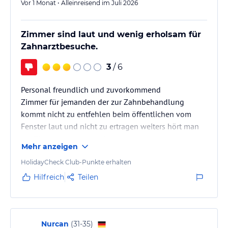
Vor 1 Monat • Alleinreisend im Juli 2026
Zimmer sind laut und wenig erholsam für
Zahnarztbesuche.
3
/ 6
Personal freundlich und zuvorkommend
Zimmer für jemanden der zur Zahnbehandlung
kommt nicht zu entfehlen beim öffentlichen vom
Fenster laut und nicht zu ertragen weiters hört man
die Zimmernachbarn reden .
Mehr anzeigen
An viel Schlaf und Erholung nicht zu denken.
Beim nächsten Besuch in Antalya werde ich ein
HolidayCheck Club-Punkte erhalten
anderes hotel buchen.
Hilfreich
Teilen
Vorm Eingang zum hotel viel Verkehr
Nurcan
(
31-35
)