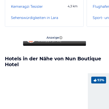
Kemeragzi Tesisler
4,3
km
Flughafen
Sehenswürdigkeiten in Lara
Sport- un
“
Top Hotel
”
Anzeige
Giuseppe
(
51-55
)
Hotels in der Nähe von Nun Boutique
Hotel
93%