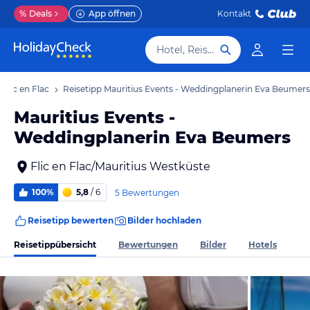
%
Deals
App öffnen
Kontakt
Hotel, Reiseziel
 Flic en Flac
Reisetipp Mauritius Events - Weddingplanerin Eva Beumers
Mauritius Events -
Weddingplanerin Eva Beumers
Flic en Flac/Mauritius Westküste
100%
5,8
/ 6
5 Bewertungen
Reisetipp bewerten
Bilder hochladen
Reisetippübersicht
Bewertungen
Bilder
Hotels